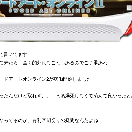
点で書いてます
て来たら、全く的外れなこともあるのでご了承あれ
ードアートオンライン2が稼働開始しました
ったんだけど取れず、、、まあ爆死しなくて済んで良かったと
なってるのが、有利区間切りの疑問なんだよね