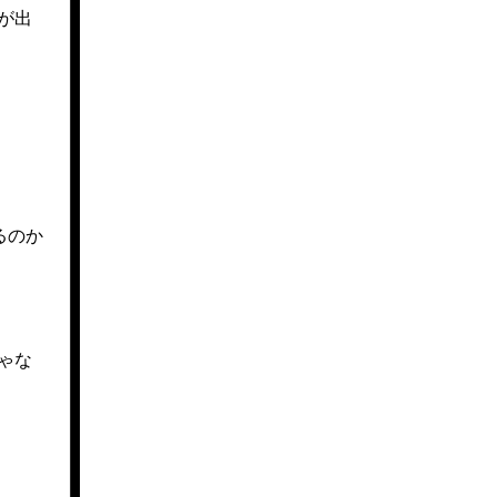
が出
るのか
ゃな