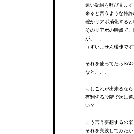
遠い記憶を呼び覚ます
来ると言うような特許
確かリアボ消化すると
そのリアボの時点で、
が、、、
（すいません曖昧です
それを使ってたらSA
なと、、、
もしこれが出来るなら
有利切る段階で次に選
い？
こう言う妄想するの楽
それを実践してみたか