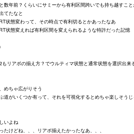
と数年前？くらいにサミーから有利区間跨いでも持ち越すこと
出てたなと
RT状態変わって、その時点で有利切るとかあったなあ
RT状態変えれば有利区間を変えられるような特許だった記憶
)
O2もリアボの揃え方？でウルティマ状態と通常状態を選択出来
、めちゃ広がりそう
ぶ道がいくつか有って、それを可視化するとめちゃ楽しそうじ
しいよね
ったけどね、、、リアボ揃えたかったなあ、、、