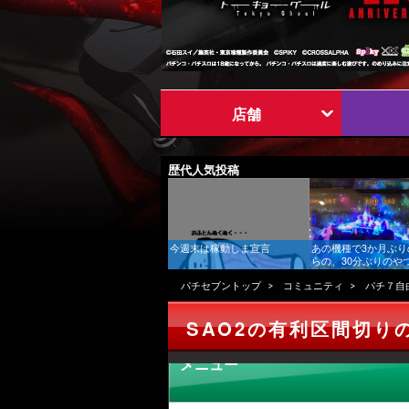
店舗
歴代人気投稿
今週末は稼動しま宣言
あの機種で3か月ぶり
らの、30分ぶりのや
ズ稼働日記】
パチセブントップ
コミュニティ
パチ７自
SAO2の有利区間切り
メニュー