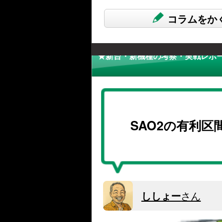
コラムをか
★新台・新機種の考察・実戦レポート
SAO2の有利区
ししょー
さん