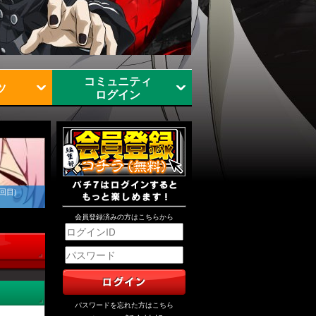
コミュニティ
ツ
ログイン
回目)
会員登録済みの方はこちらから
パスワードを忘れた方はこちら