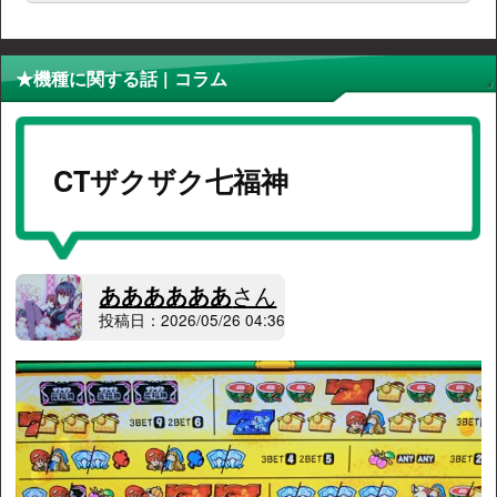
★機種に関する話 | コラム
CTザクザク七福神
ああああああ
さん
投稿日：2026/05/26 04:36