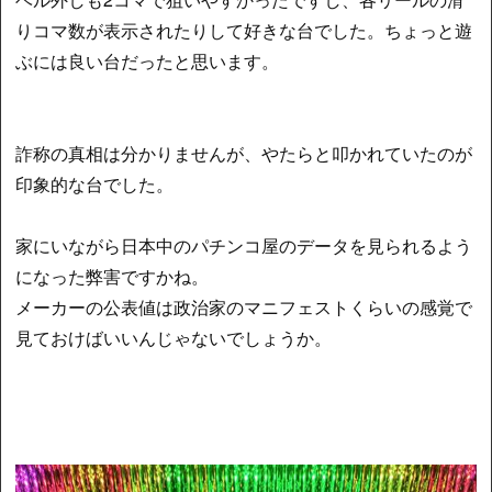
りコマ数が表示されたりして好きな台でした。ちょっと遊
ぶには良い台だったと思います。
詐称の真相は分かりませんが、やたらと叩かれていたのが
印象的な台でした。
家にいながら日本中のパチンコ屋のデータを見られるよう
になった弊害ですかね。
メーカーの公表値は政治家のマニフェストくらいの感覚で
見ておけばいいんじゃないでしょうか。