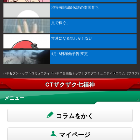
渋谷激闘編&伝説の南国育ち
足で稼ぐ。
常連になる気しかしない
4月18日稼働予告 変更
パチセブントップ
コミュニティ
パチ７自由帳トップ｜ブログコミュニティ
コラム（ブログ
CTザクザク七福神
メニュー
コラムをかく
マイページ