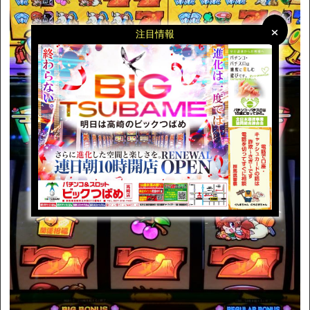
×
×
注目情報