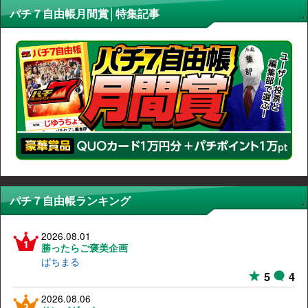
パチ７自由帳月間賞│特集記事
パチ７自由帳ランキング
2026.08.01
勝ったらご褒美企画
ぱちまる
5
4
2026.08.06