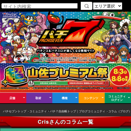
パチンコ・パチスロを楽しむための情報サイト パチ７！
新台情報から攻略情報、全国のチラシ情報まで、完全無料で配信中！
コミュニティ
店舗
取材
機種
コンテンツ
ログイン
パチセブントップ
コミュニティ
パチ７自由帳トップ｜ブログコミュニティ
コラム（ブログ
Crisさんのコラム一覧