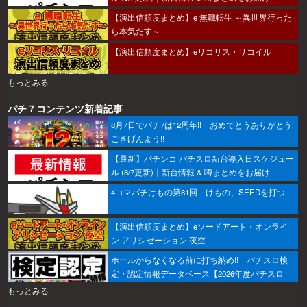
【演出信頼度まとめ】e 無職転生 ～異世界行った
ら本気だす～
【演出信頼度まとめ】eリコリス・リコイル
もっとみる
パチ７コンテンツ新着記事
8月7日でパチ7は12周年!! おめでとうありがとう
ごきげんよう!!
【最新】パチンコ パチスロ新台導入日スケジュー
ル (8/7更新)｜新台情報 & 噂まとめをお届け
4コマパチけもの第81回 けもの、SEEDを打つ
【演出信頼度まとめ】eソードアート・オンライ
ン アリシゼーション 夜空
ホールからなくなる前に打ち納め!! パチスロ検
定・認定情報データベース【2026年度パチスロ
版】
もっとみる