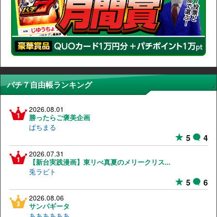
パチ７自由帳ランキング
2026.08.01
勝ったらご褒美企画
ぱちまる
5
4
2026.07.31
【新台実践漫画】東リべ真夏のメリークリス...
兎ラビト
5
6
2026.08.06
サンパギータ
ああああああ