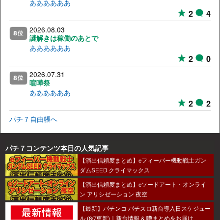
ああああああ
2
4
2026.08.03
謎解きは稼働のあとで
ああああああ
2
0
2026.07.31
喧嘩祭
ああああああ
2
2
パチ７自由帳へ
パチ７コンテンツ本日の人気記事
【演出信頼度まとめ】eフィーバー機動戦士ガン
ダムSEED クライマックス
【演出信頼度まとめ】eソードアート・オンライ
ン アリシゼーション 夜空
【最新】パチンコ パチスロ新台導入日スケジュー
ル (8/7更新)｜新台情報 & 噂まとめをお届け