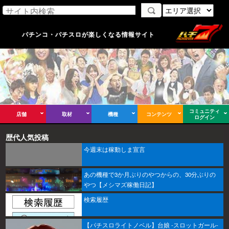
パチンコ・パチスロが楽しくなる情報サイト
コミュニティ
店舗
取材
機種
コンテンツ
ログイン
歴代人気投稿
今週末は稼動しま宣言
あの機種で3か月ぶりのやつからの、30分ぶりの
やつ【メシマズ稼働日記】
検索履歴
【パチスロライトノベル】台娘 -スロットガール-