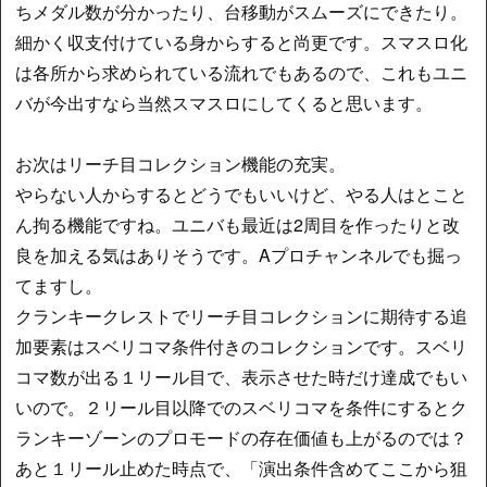
ちメダル数が分かったり、台移動がスムーズにできたり。
細かく収支付けている身からすると尚更です。スマスロ化
は各所から求められている流れでもあるので、これもユニ
バが今出すなら当然スマスロにしてくると思います。
お次はリーチ目コレクション機能の充実。
やらない人からするとどうでもいいけど、やる人はとこと
ん拘る機能ですね。ユニバも最近は2周目を作ったりと改
良を加える気はありそうです。Aプロチャンネルでも掘っ
てますし。
クランキークレストでリーチ目コレクションに期待する追
加要素はスベリコマ条件付きのコレクションです。スベリ
コマ数が出る１リール目で、表示させた時だけ達成でもい
いので。２リール目以降でのスベリコマを条件にするとク
ランキーゾーンのプロモードの存在価値も上がるのでは？
あと１リール止めた時点で、「演出条件含めてここから狙