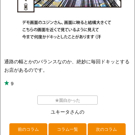
通路の幅とかのバランスなのか、絶妙に毎回ドキッとする
お店があるのです。
9
★面白かった
ユキータさんの
前のコラム
コラム一覧
次のコラム