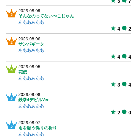
5
7
2026.08.09
そんなのってないぺこじゃん
ああああああ
4
2
2026.08.06
サンパギータ
ああああああ
4
4
2026.08.05
花伝
ああああああ
3
4
2026.08.08
鉄拳4デビルVer.
ああああああ
2
0
2026.08.07
雨を願う偽りの祈り
ああああああ