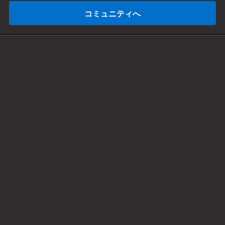
コミュニティへ