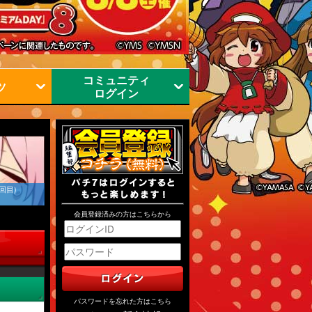
コミュニティ
ツ
ログイン
回目)
会員登録済みの方はこちらから
パスワードを忘れた方はこちら