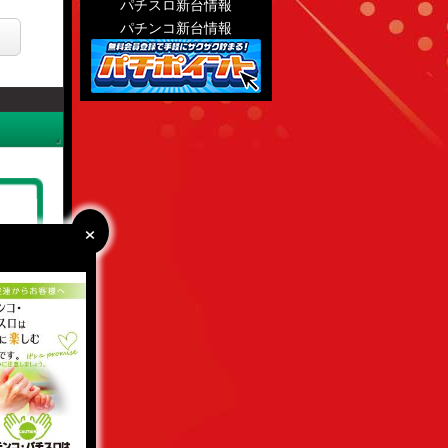
パチスロ新台情報
パチンコ新台情報
×
×
:03