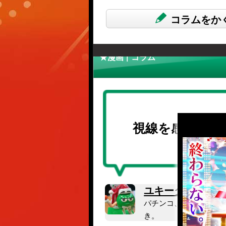
コラムをか
★漫画 | コラム
視線を感じた話
ユキータ
さん
パチンコ、マンガ（読
き。