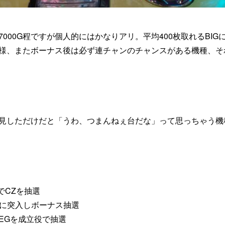
000G程ですが個人的にはかなりアリ。平均400枚取れるBIG
様、またボーナス後は必ず連チャンのチャンスがある機種、そ
見しただけだと「うわ、つまんねぇ台だな」って思っちゃう機
でCZを抽選
CZに突入しボーナス抽選
r REGを成立役で抽選