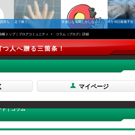
南国育ち
足で稼ぐ。
常連になる気しかしない
4月18日稼働予告
由帳トップ｜ブログコミュニティ
コラム（ブログ）詳細
打つ人へ贈る三箇条！
く
マイページ
 | コラム