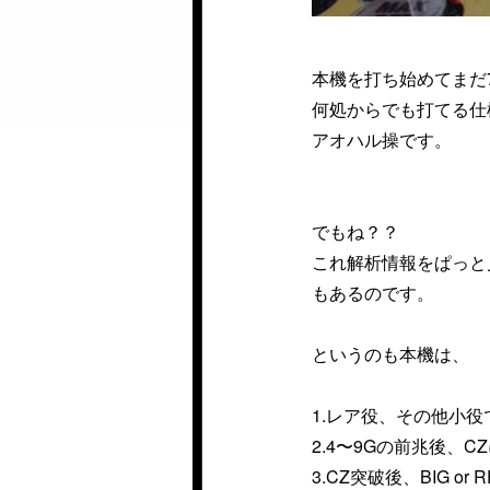
本機を打ち始めてまだ7
何処からでも打てる仕
アオハル操です。
でもね？？
これ解析情報をぱっと
もあるのです。
というのも本機は、
1.レア役、その他小役
2.4〜9Gの前兆後、
3.CZ突破後、BIG o