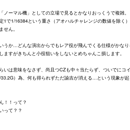
「ノーマル機」としての立場で見るとかなりおっくうで複雑。
1で1/16384という重さ（アオハルチャレンジの数値を除く
ません。
いうか…どんな演出からでもレア役が飛んでくる仕様がかなり
しますがきちんと小役狙いをしないとめちゃんこ損します。
らいは意味をなさず、尚且つCZも中々当たらず、ついでにコ
/33.2G）為、何も得られずただ諭吉が消える…という現象が
ん！！って？
いって？？