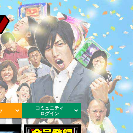
コミュニティ
ツ
ログイン