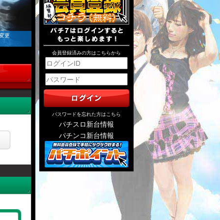
 変更
会員登録済みの方はこちらから
パスワードを忘れた方はこちら
パチスロ新台情報
パチンコ新台情報