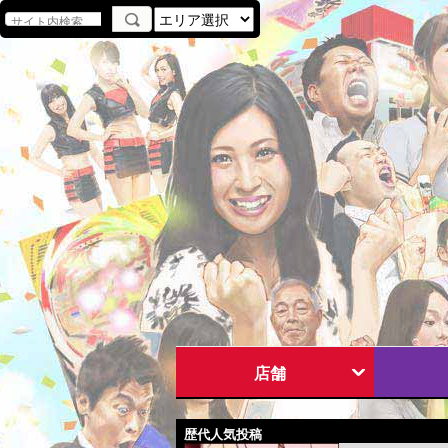
店舗
歴代人気投稿