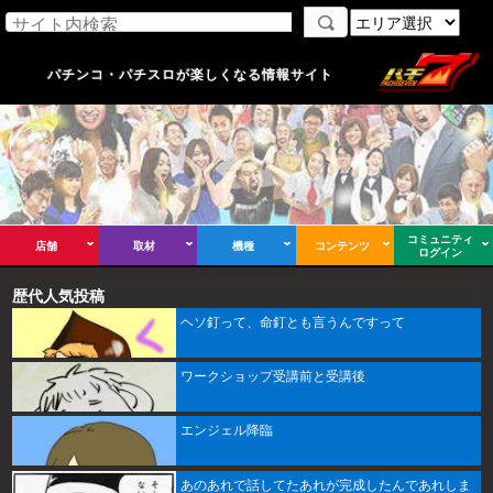
パチンコ・パチスロが楽しくなる情報サイト
コミュニティ
店舗
取材
機種
コンテンツ
ログイン
歴代人気投稿
ヘソ釘って、命釘とも言うんですって
ワークショップ受講前と受講後
エンジェル降臨
あのあれで話してたあれが完成したんであれしま