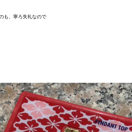
のも、寧ろ失礼なので