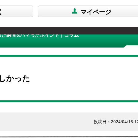
く
マイページ
た瞬間&ハマったポイント | コラム
しかった
投稿日：2024/04/16 12