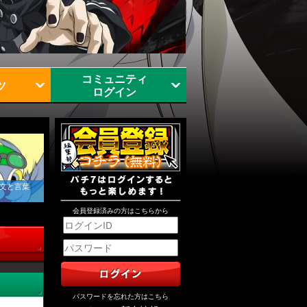
コミュニティ
ツ
ログイン
文と言葉
会員登録済みの方はこちらから
パスワードを忘れた方はこちら