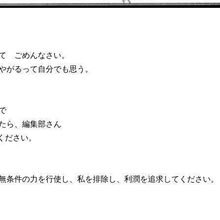
て ごめんなさい。
やがるって自分でも思う。
で
たら、編集部さん
ください。
無条件の力を行使し、私を排除し、利潤を追求してください。