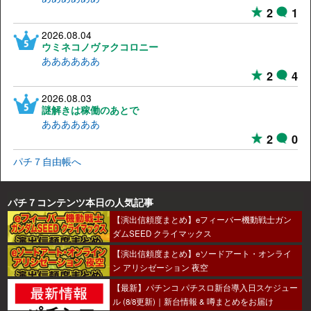
2
1
2026.08.04
ウミネコノヴァクコロニー
ああああああ
2
4
2026.08.03
謎解きは稼働のあとで
ああああああ
2
0
パチ７自由帳へ
パチ７コンテンツ本日の人気記事
【演出信頼度まとめ】eフィーバー機動戦士ガン
ダムSEED クライマックス
【演出信頼度まとめ】eソードアート・オンライ
ン アリシゼーション 夜空
【最新】パチンコ パチスロ新台導入日スケジュー
ル (8/8更新)｜新台情報 & 噂まとめをお届け