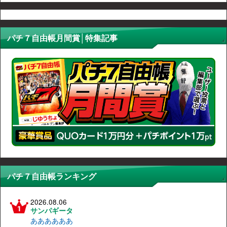
パチ７自由帳月間賞│特集記事
パチ７自由帳ランキング
2026.08.06
サンパギータ
ああああああ