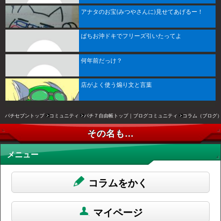
アナタのお宝(みつやさんに)見せてあげるー！
ぱちお沖ドキでフリーズ引いたってよ
何年前だっけ？
店がよく使う煽り文と言葉
パチセブントップ
コミュニティ
パチ７自由帳トップ｜ブログコミュニティ
コラム（ブログ
その名も…
メニュー
コラムをかく
マイページ