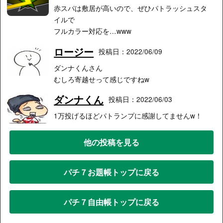
赤スパは敷居が高いので、ぜひパトラッシュスタ
イルで
フルカラー対応を…www
ロージー
投稿日：2022/06/09
ダンナくんさん
むしろ寄越せって感じですねw
ダンナくん
投稿日：2022/06/03
1万投げるほどパトランプに感謝してませんw！
他の投稿を見る
パチ７お題帳トップに戻る
パチ７自由帳トップに戻る