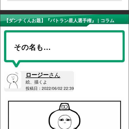
【ダンナくんお題】『パトラン星人選手権』 | コラム
その名も…
ロージー
さん
絵、描くよ
投稿日：2022/06/02 22:39