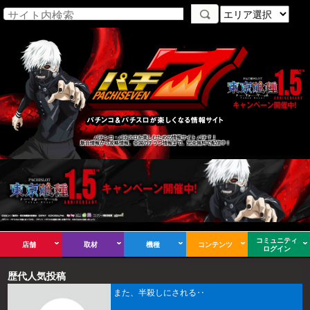
パチンコ・パチスロを楽しむための情報サイト パチ７！
新台情報から攻略情報、全国のチラシ情報まで、完全無料で配信中！
コミュニティ
店舗
取材
機種
コンテンツ
ログイン
歴代人気投稿
また、半殺しにされる‥