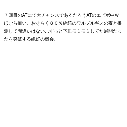
７回目のATにて大チャンスであるだろうATのエピボ中Ｗ
ほむら揃い、おそらく８０％継続のワルプルギスの夜と推
測して間違いはない…ずっと下皿モミモミしてた展開だっ
たを突破する絶好の機会。