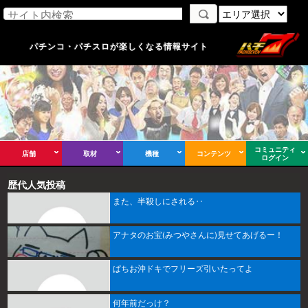
パチンコ・パチスロが楽しくなる情報サイト
コミュニティ
店舗
取材
機種
コンテンツ
ログイン
歴代人気投稿
また、半殺しにされる‥
アナタのお宝(みつやさんに)見せてあげるー！
ぱちお沖ドキでフリーズ引いたってよ
何年前だっけ？