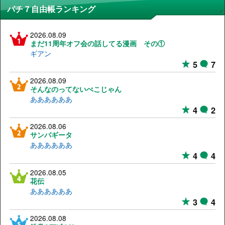
パチ７自由帳ランキング
2026.08.09
まだ11周年オフ会の話してる漫画 その①
ギアン
5
7
2026.08.09
そんなのってないぺこじゃん
ああああああ
4
2
2026.08.06
サンパギータ
ああああああ
4
4
2026.08.05
花伝
ああああああ
3
4
2026.08.08