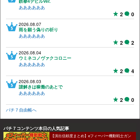
鉄拳4デビルVer.
ああああああ
2
0
2026.08.07
雨を願う偽りの祈り
ああああああ
2
2
2026.08.04
ウミネコノヴァクコロニー
ああああああ
2
4
2026.08.03
謎解きは稼働のあとで
ああああああ
2
0
パチ７自由帳へ
パチ７コンテンツ本日の人気記事
【演出信頼度まとめ】eフィーバー機動戦士ガン