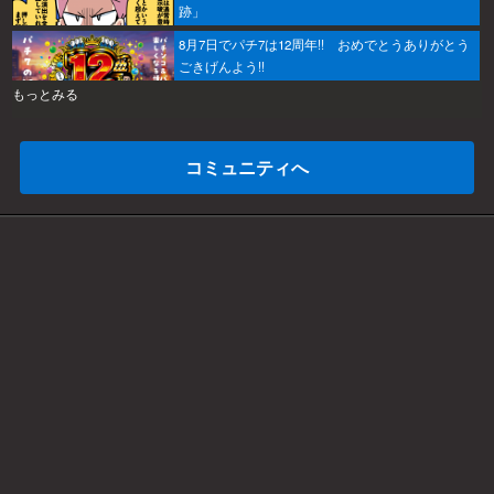
跡」
8月7日でパチ7は12周年!! おめでとうありがとう
ごきげんよう!!
もっとみる
コミュニティへ