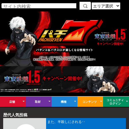
パチンコ・パチスロを楽しむための情報サイト パチ７！
新台情報から攻略情報、全国のチラシ情報まで、完全無料で配信中！
コミュニティ
店舗
取材
機種
コンテンツ
ログイン
歴代人気投稿
また、半殺しにされる‥