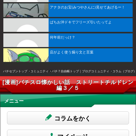
アナタのお宝(みつやさんに)見せてあげるー！
ぱちお沖ドキでフリーズ引いたってよ
何年前だっけ？
店がよく使う煽り文と言葉
パチセブントップ
コミュニティ
パチ７自由帳トップ｜ブログコミュニティ
コラム（ブログ
[漫画]パチスロ懐かしい話 ストリートチルドレン
編３／５
メニュー
コラムをかく