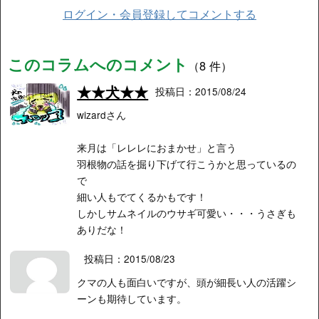
ログイン・会員登録してコメントする
このコラムへのコメント
（8 件）
★★犬★★
投稿日：2015/08/24
wizardさん
来月は「レレレにおまかせ」と言う
羽根物の話を掘り下げて行こうかと思っているの
で
細い人もでてくるかもです！
しかしサムネイルのウサギ可愛い・・・うさぎも
ありだな！
投稿日：2015/08/23
クマの人も面白いですが、頭が細長い人の活躍シ
ーンも期待しています。