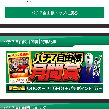
パチ７自由帳トップに戻る
パチ７自由帳月間賞│特集記事
パチ７自由帳ランキング