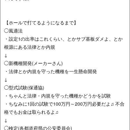
【ホールで打てるようになるまで】
◯風適法
・設定1の出率はこれくらい、とかサブ基板ダメよ、とか
根源にある法律とか内規
↓
◯新機種開発(メーカーさん)
・法律とか内規を守った機種を一生懸命開発
↓
◯型式試験(保通協)
・ちゃんと法律・内規を守った機種かどうかを試験
・ちなみに1回の試験で100万円～200万円必要だよ♫ 不合
格でもお金は取られるよ♫
↓
◯検定(各都道府県の公安委員会)