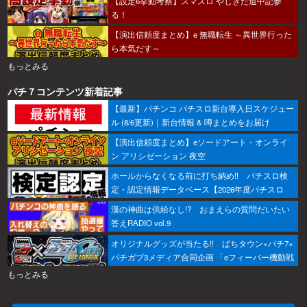
【設定6挙動考察】スマスロ やじきた道中記参
る！
【演出信頼度まとめ】e 無職転生 ～異世界行った
ら本気だす～
もっとみる
パチ７コンテンツ新着記事
【最新】パチンコ パチスロ新台導入日スケジュー
ル (8/6更新)｜新台情報 & 噂まとめをお届け
【演出信頼度まとめ】eソードアート・オンライ
ン アリシゼーション 夜空
ホールからなくなる前に打ち納め!! パチスロ検
定・認定情報データベース【2026年度パチスロ
版】
漢の神曲は供給なし!? おまえらの質問だいたい
答えRADIO vol.9
オリジナルグッズが当たる!! ぱちタウン×パチ7×
パチガブ3メディア合同企画 「eフィーバー機動戦
士ガンダムSEED クライマックスをこのホールで
もっとみる
打ちたい！」キャンペーン開催