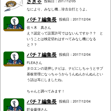
ざきゃ
投稿日：2017/12/05
なにより、みなし機…珍古台打とうよ。
パチ７編集長
投稿日：2017/12/04
佐々木 真さん
え？認定って設置許可ではないんですか？？ と
いうことは検定切れはすべてみなし機になる
と？？
パチ７編集長
投稿日：2017/12/04
FLEAさん
タロエンの逆押しナビは、ナビにしちゃうとサブ
基板管理になっちゃうからうんぬんかんぬんとい
う話は耳にしましたね。
ちゃんと調べてみます！
パチ７編集長
投稿日：2017/12/04
貯金爆弾さん