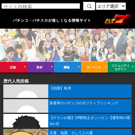
パチンコ・パチスロが楽しくなる情報サイト
コミュニティ
店舗
取材
機種
コンテンツ
ログイン
歴代人気投稿
【初陣】秋津
新基準のパチンコのポジティブシンキング
【チラシの裏】CR聖戦士ダンバイン【通常時の章
Vol.3】
天運、地運、そして人の運