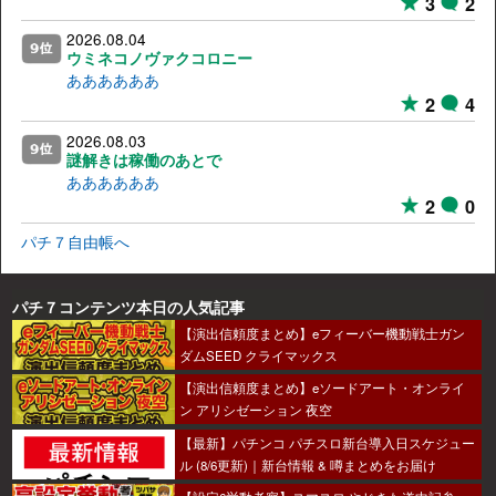
3
2
2026.08.04
ウミネコノヴァクコロニー
ああああああ
2
4
2026.08.03
謎解きは稼働のあとで
ああああああ
2
0
パチ７自由帳へ
パチ７コンテンツ本日の人気記事
【演出信頼度まとめ】eフィーバー機動戦士ガン
ダムSEED クライマックス
【演出信頼度まとめ】eソードアート・オンライ
ン アリシゼーション 夜空
【最新】パチンコ パチスロ新台導入日スケジュー
ル (8/6更新)｜新台情報 & 噂まとめをお届け