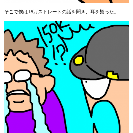
そこで僕は15万ストレートの話を聞き、耳を疑った。