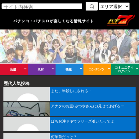
パチンコ・パチスロが楽しくなる情報サイト
コミュニティ
店舗
取材
機種
コンテンツ
ログイン
歴代人気投稿
また、半殺しにされる‥
アナタのお宝(みつやさんに)見せてあげるー！
ぱちお沖ドキでフリーズ引いたってよ
何年前だっけ？