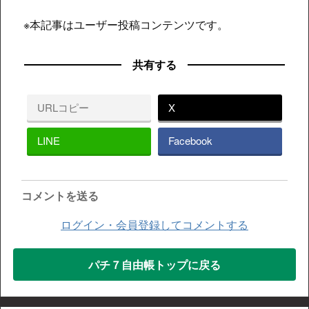
※本記事はユーザー投稿コンテンツです。
共有する
URLコピー
X
LINE
Facebook
コメントを送る
ログイン・会員登録してコメントする
パチ７自由帳トップに戻る