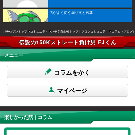
店がよく使う煽り文と言葉
パチセブントップ
コミュニティ
パチ７自由帳トップ｜ブログコミュニティ
コラム（ブログ
伝説の150Kストレート負け男 FJくん
メニュー
コラムをかく
マイページ
楽しかった話 | コラム