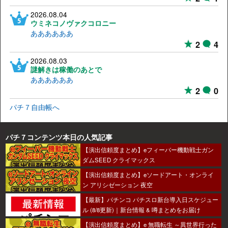
2026.08.04
ウミネコノヴァクコロニー
ああああああ
2
4
2026.08.03
謎解きは稼働のあとで
ああああああ
2
0
パチ７自由帳へ
パチ７コンテンツ本日の人気記事
【演出信頼度まとめ】eフィーバー機動戦士ガン
ダムSEED クライマックス
【演出信頼度まとめ】eソードアート・オンライ
ン アリシゼーション 夜空
【最新】パチンコ パチスロ新台導入日スケジュー
ル (8/8更新)｜新台情報 & 噂まとめをお届け
【演出信頼度まとめ】e 無職転生 ～異世界行った