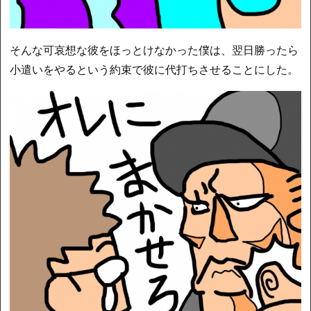
そんな可哀想な彼をほっとけなかった僕は、翌日勝ったら
小遣いをやるという約束で彼に代打ちさせることにした。