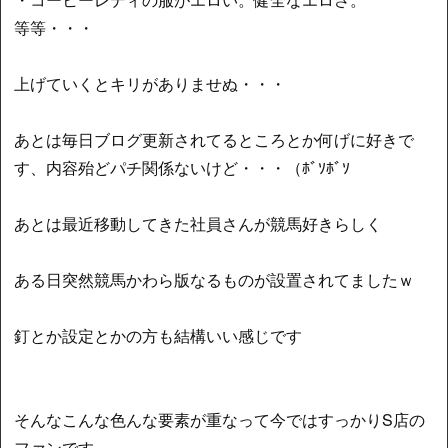
等等・・・
上げていくとキリがありませぬ・・・
あとは毎日ブログ更新されてるところとか何げに好きで
す、内容殆どパチ関係ないけど・・・（ﾎﾞｿﾎﾞｿ
あとは最近移動してきた社員さんが競馬好きらしく
ある日突然競馬かわら版なるものが設置されてましたｗ
釘とか設定とかの方も結構いい感じです
そんなこんな色んな要素が重なって今ではすっかりS店の
ファンです。