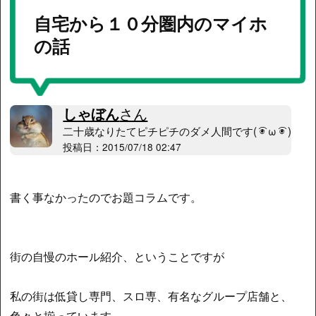
自宅から１０分圏内のマイホ
の話
しゃぼん
さん
二十歳なりたてピチピチのダメ人間です( ͡◉ ω ͡◉ )
投稿日：2015/07/18 02:47
書く事なかったのでお題コラムです。
街の自慢のホール紹介、ということですが
私の街は低貸し専門、スロ専、有名なグループ店舗と、
色々と揃っています。