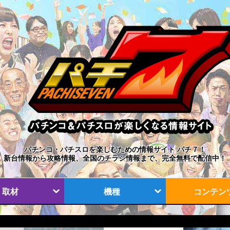
パチンコ・パチスロを楽しむための情報サイト パチ７！
新台情報から攻略情報、全国のチラシ情報まで、完全無料で配信中！
取材
機種
コンテン