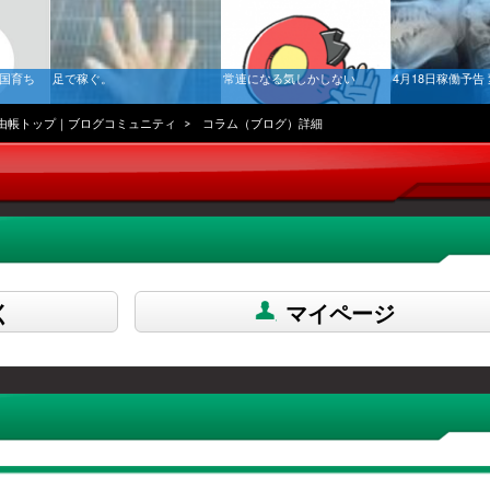
南国育ち
足で稼ぐ。
常連になる気しかしない
4月18日稼働予告
由帳トップ｜ブログコミュニティ
コラム（ブログ）詳細
く
マイページ