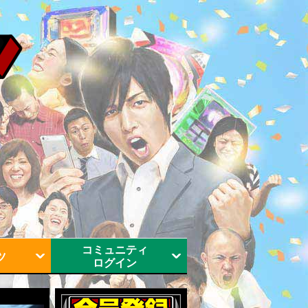
コミュニティ
ツ
ログイン