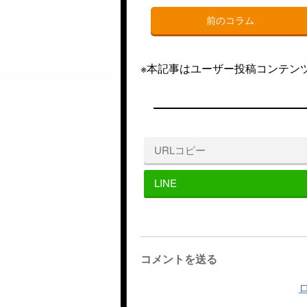
前のコラム
※本記事はユーザー投稿コンテン
URLコピー
LINE
コメントを送る