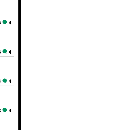
5
4
4
4
4
4
3
4