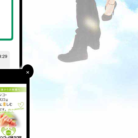
:29
×
×