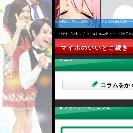
心が原始に戻った結果
渋谷激闘編&伝説の
パチセブントップ
コミュニティ
パチ７自
マイホのいいとこ続き
メニュー
コラムをか
★フリーテーマ | コラム