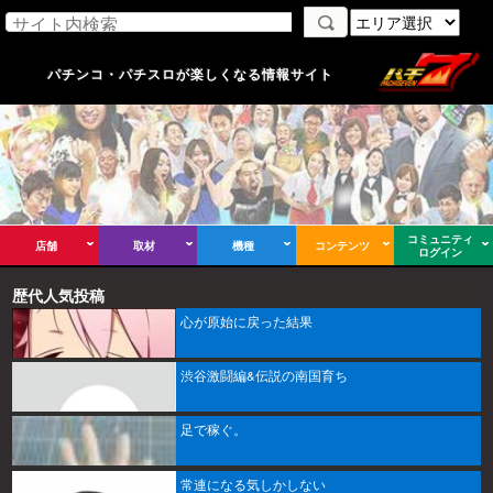
パチンコ・パチスロが楽しくなる情報サイト
コミュニティ
店舗
取材
機種
コンテンツ
ログイン
歴代人気投稿
心が原始に戻った結果
渋谷激闘編&伝説の南国育ち
足で稼ぐ。
常連になる気しかしない