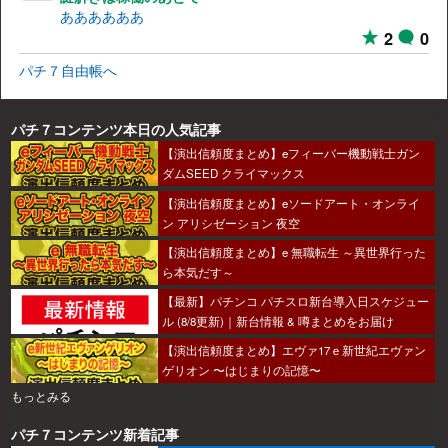
ああああああ
2
0
パチ７自由帳へ
パチ７コンテンツ本日の人気記事
【演出信頼度まとめ】eフィーバー機動戦士ガン
ダムSEED クライマックス
【演出信頼度まとめ】eソードアート・オンライ
ン アリシゼーション 夜空
【演出信頼度まとめ】e 無職転生 ～異世界行った
ら本気だす～
【最新】パチンコ パチスロ新台導入日スケジュー
ル (8/8更新)｜新台情報 & 噂まとめをお届け
【演出信頼度まとめ】エヴァ17ｅ新世紀エヴァン
ゲリオン 〜はじまりの記憶〜
もっとみる
パチ７コンテンツ新着記事