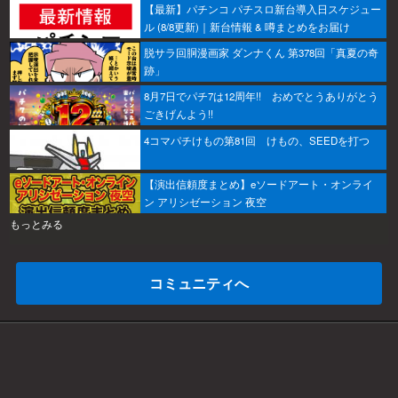
【最新】パチンコ パチスロ新台導入日スケジュー
ル (8/8更新)｜新台情報 & 噂まとめをお届け
脱サラ回胴漫画家 ダンナくん 第378回「真夏の奇
跡」
8月7日でパチ7は12周年!! おめでとうありがとう
ごきげんよう!!
4コマパチけもの第81回 けもの、SEEDを打つ
【演出信頼度まとめ】eソードアート・オンライ
ン アリシゼーション 夜空
もっとみる
コミュニティへ