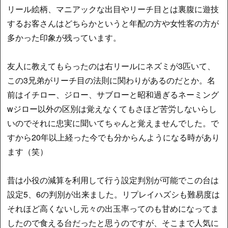
リール絵柄、マニアックな出目やリーチ目とは裏腹に遊技
するお客さんはどちらかというと年配の方や女性客の方が
多かった印象が残っています。
友人に教えてもらったのは右リールにネズミが3匹いて、
この3兄弟がリーチ目の法則に関わりがあるのだとか。名
前はイチロー、ジロー、サブローと昭和過ぎるネーミング
wジロー以外の区別は覚えなくてもさほど苦労しないらし
いのでそれに忠実に聞いてちゃんと覚えませんでした。で
すから20年以上経った今でも分からんようになる時があり
ます（笑）
昔は小役の減算を利用して行う設定判別が可能でこの台は
設定5、6の判別が出来ました。リプレイハズシも難易度は
それほど高くないし元々の出玉率ってのも甘めになってま
したので食える台だったと思うのですが、そこまで人気に