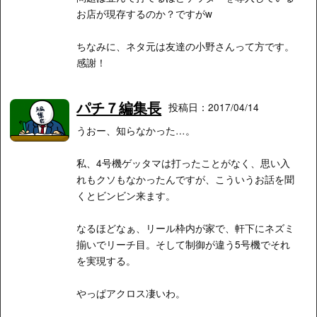
お店が現存するのか？ですがw
ちなみに、ネタ元は友達の小野さんって方です。
感謝！
パチ７編集長
投稿日：2017/04/14
うおー、知らなかった…。
私、4号機ゲッタマは打ったことがなく、思い入
れもクソもなかったんですが、こういうお話を聞
くとビンビン来ます。
なるほどなぁ、リール枠内が家で、軒下にネズミ
揃いでリーチ目。そして制御が違う5号機でそれ
を実現する。
やっぱアクロス凄いわ。