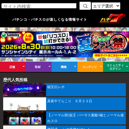
パチンコ・パチスロが楽しくなる情報サイト
コミュニティ
店舗
取材
機種
コンテンツ
ログイン
歴代人気投稿
秘宝伝レポ
真夜中てらこり ６月２３日
【ノーマル部(仮)】バーサス素敵1確とノーマル連
れスロ