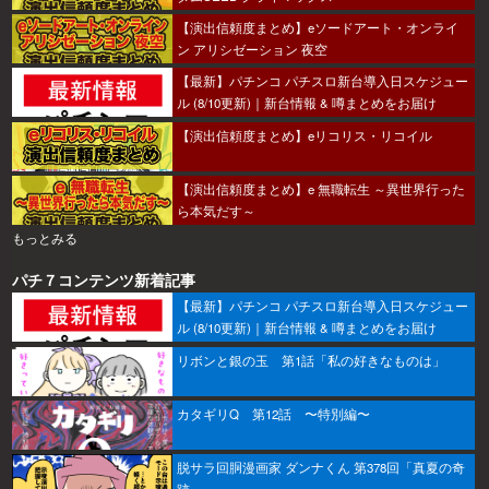
【演出信頼度まとめ】eソードアート・オンライ
ン アリシゼーション 夜空
【最新】パチンコ パチスロ新台導入日スケジュー
ル (8/10更新)｜新台情報 & 噂まとめをお届け
【演出信頼度まとめ】eリコリス・リコイル
【演出信頼度まとめ】e 無職転生 ～異世界行った
ら本気だす～
もっとみる
パチ７コンテンツ新着記事
【最新】パチンコ パチスロ新台導入日スケジュー
ル (8/10更新)｜新台情報 & 噂まとめをお届け
リボンと銀の玉 第1話「私の好きなものは」
カタギリQ 第12話 〜特別編〜
脱サラ回胴漫画家 ダンナくん 第378回「真夏の奇