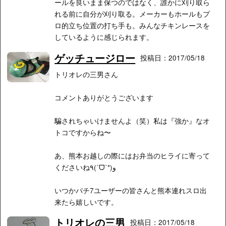
ールを良いまま保つのではなく、誰かに刈り取ら
れる前に自分が刈り取る。メーカーもホールもプ
ロ的立ち位置の打ち手も。みんなチキンレースを
しているように感じられます。
ゲッチュージロー
投稿日：2017/05/18
トリオレの三男さん
コメントありがとうございます
騙されちゃいけませんよ（笑）私は『強か』なオ
トコですからね〜
あ、熊本お越しの際にはお弁当のヒライに寄って
くださいね٩(ˊᗜˋ*)و
いつかパチ7ユーザーの皆さんと熊本連れスロ出
来たら嬉しいです。
トリオレの三男
投稿日：2017/05/18