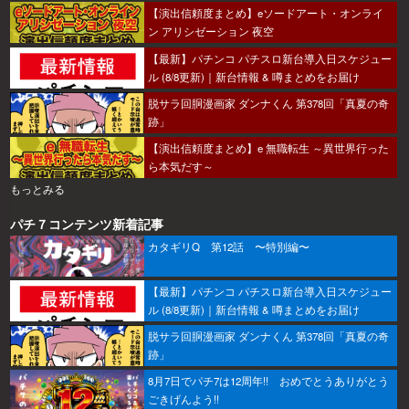
【演出信頼度まとめ】eソードアート・オンライ
ン アリシゼーション 夜空
【最新】パチンコ パチスロ新台導入日スケジュー
ル (8/8更新)｜新台情報 & 噂まとめをお届け
脱サラ回胴漫画家 ダンナくん 第378回「真夏の奇
跡」
【演出信頼度まとめ】e 無職転生 ～異世界行った
ら本気だす～
もっとみる
パチ７コンテンツ新着記事
カタギリQ 第12話 〜特別編〜
【最新】パチンコ パチスロ新台導入日スケジュー
ル (8/8更新)｜新台情報 & 噂まとめをお届け
脱サラ回胴漫画家 ダンナくん 第378回「真夏の奇
跡」
8月7日でパチ7は12周年!! おめでとうありがとう
ごきげんよう!!