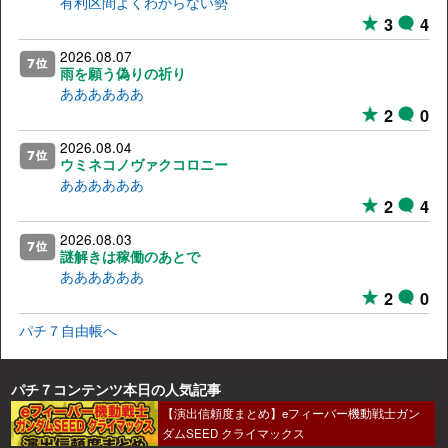
有利区間よくわからない勢
3
4
2026.08.07
雨を願う偽りの祈り
ああああああ
2
0
2026.08.04
ウミネコノヴァクコロニー
ああああああ
2
4
2026.08.03
謎解きは稼働のあとで
ああああああ
2
0
パチ７自由帳へ
パチ７コンテンツ本日の人気記事
【演出信頼度まとめ】eフィーバー機動戦士ガン
ダムSEED クライマックス