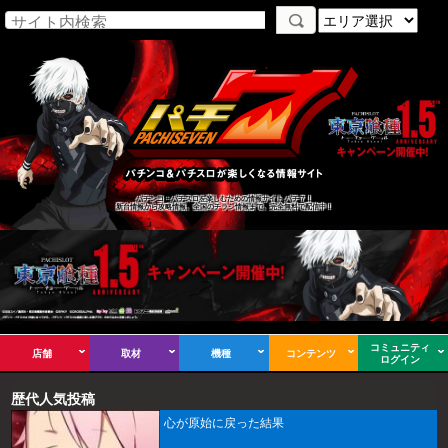
パチンコ・パチスロを楽しむための情報サイト パチ７！
新台情報から攻略情報、全国のチラシ情報まで、完全無料で配信中！
コミュニティ
店舗
取材
機種
コンテンツ
ログイン
歴代人気投稿
心が原始に戻った結果