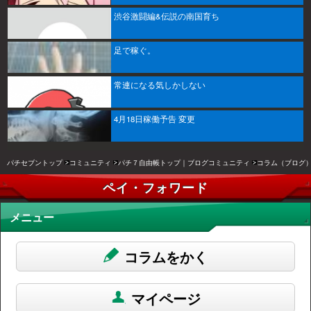
渋谷激闘編&伝説の南国育ち
足で稼ぐ。
常連になる気しかしない
4月18日稼働予告 変更
パチセブントップ
コミュニティ
パチ７自由帳トップ｜ブログコミュニティ
コラム（ブログ
ペイ・フォワード
メニュー
コラムをかく
マイページ