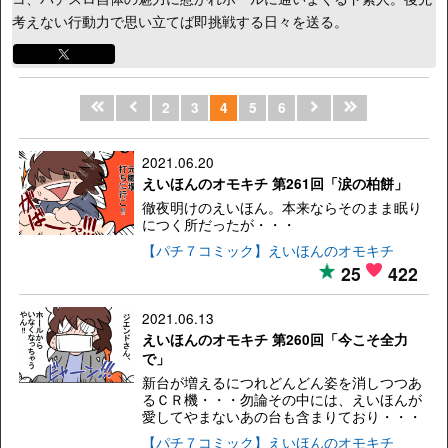
考えない行動力で思い立てば即挑戦する日々を送る。
2
3
4
5
6
2021.06.20
えいほんのオモキチ 第261回「涙の柏餅」
徹夜明けのえいほん。本来ならそのまま眠り
につく所だったが・・・
【パチ７コミック】えいほんのオモキチ
25
422
2021.06.13
えいほんのオモキチ 第260回「今こそ全力
で」
新台が増えるにつれどんどん姿を消しつつあ
るＣＲ機・・・勿論その中には、えいほんが
愛してやまないあの台も含まりており・・・
【パチ７コミック】えいほんのオモキチ