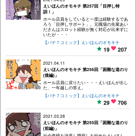
えいほんのオモキチ 第257回「目押し特
訓！」
ホール店員をしていると一度は経験するであ
ろう「目押しサポート」。元職場の先輩あい
ださんはスロット経験が無く対応が出来ずに
いたが・・・
【パチ７コミック】えいほんのオモキチ
19
207
2021.04.11
えいほんのオモキチ 第256回「困難な道のり
(後編)」
ホール店員に戻りたい・・・えいほんが出し
た、一年越しの答え。
【パチ７コミック】えいほんのオモキチ
29
706
2021.03.28
えいほんのオモキチ 第255回「困難な道のり
(前編)」
社会復帰を決意し職探しを始めたえいほん。