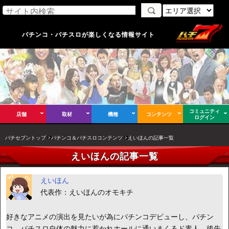
パチンコ・パチスロが楽しくなる情報サイト
コミュニティ
店舗
取材
機種
コンテンツ
ログイン
パチセブントップ
パチンコ＆パチスロコンテンツ
えいほんの記事一覧
えいほんの記事一覧
えいほん
代表作：えいほんのオモキチ
好きなアニメの演出を見たいが為にパチンコデビューし、パチン
コ、パチスロ自体の魅力に惹かれホールに通いまくるド素人。後先