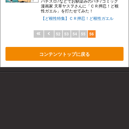
パチスロ7などでお馴染みのパチ7コミック
漫画家 天草ヤスヲさんに「ＣＲ押忍！ど根
性ガエル」を打たせてみた！
【ど根性特集】ＣＲ押忍！ど根性ガエル
52
53
54
55
56
コンテンツトップに戻る