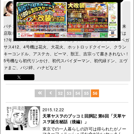
天草ヤスヲ
代表作：天草ヤスヲのブッコミ回胴記
パチスロ7連載中の苦愛シリーズ連載100回突破！DVDや動画、来
店取材や百鬼夜行なども積極的に参加する漫画家！ パチスロ歴は
17年以上！ 好きなパチスロは3号機ならスーパープラネット、ペガ
サス412、4号機は花火、大花火、ホットロッドクイーン、クラン
キーコンドル、アステカ、ビーマ、獣王、吉宗って書ききれない！
5号機なら初代リンかけ、初代スパイダーマン、初代緑ドン、エヴ
ァまご、バジ絆、ハナビなど！
52
53
54
55
56
2015.12.22
天草ヤスヲのブッコミ回胴記 第6回「天草ヤ
スヲ誕生秘話（後編）」
東京での一人暮らしの許可は得られたがノー
マネーフィニッシュでお金がないヤッさん。