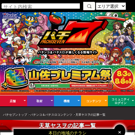
パチンコ・パチスロを楽しむための情報サイト パチ７！
新台情報から攻略情報、全国のチラシ情報まで、完全無料で配信中！
コミュニティ
店舗
取材
機種
コンテンツ
ログイン
パチセブントップ
パチンコ＆パチスロコンテンツ
天草ヤスヲの記事一覧
天草ヤスヲの記事一覧
×
×
本日の地域のチラシ