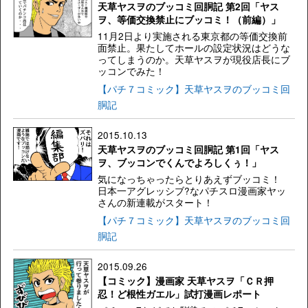
天草ヤスヲのブッコミ回胴記 第2回「ヤス
ヲ、等価交換禁止にブッコミ！（前編）」
11月2日より実施される東京都の等価交換前
面禁止。果たしてホールの設定状況はどうな
ってしまうのか。天草ヤスヲが現役店長にブ
ッコンでみた！
【パチ７コミック】天草ヤスヲのブッコミ回
胴記
2015.10.13
天草ヤスヲのブッコミ回胴記 第1回「ヤス
ヲ、ブッコンでくんでよろしくぅ！」
気になっちゃったらとりあえずブッコミ！
日本一アグレッシブ?なパチスロ漫画家ヤッ
さんの新連載がスタート！
【パチ７コミック】天草ヤスヲのブッコミ回
胴記
2015.09.26
【コミック】漫画家 天草ヤスヲ「ＣＲ押
忍！ど根性ガエル」試打漫画レポート