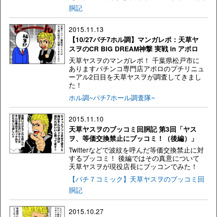
胴記
2015.11.13
【10/27パチ7ホル調】マンガレポ：天草ヤ
スヲのCR BIG DREAM神撃 実戦 in アポロ
天草ヤスヲのマンガレポ！ 千葉県松戸市に
ありますパチンコ専門店アポロのプチリニュ
ーアル2日目を天草ヤスヲが調査してきまし
た！
ホル調~パチ7ホール調査隊~
2015.11.10
天草ヤスヲのブッコミ回胴記 第3回「ヤス
ヲ、等価交換禁止にブッコミ！（後編）」
Twitterなどで波紋を呼んだ等価交換禁止に対
するブッコミ！ 後編ではその真意について
天草ヤスヲが現役店長にブッコンでみた！
【パチ７コミック】天草ヤスヲのブッコミ回
胴記
2015.10.27