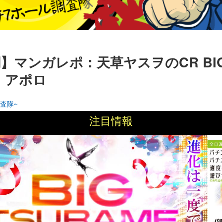
ル調】マンガレポ：天草ヤスヲのCR BI
n アポロ
査隊~
注目情報