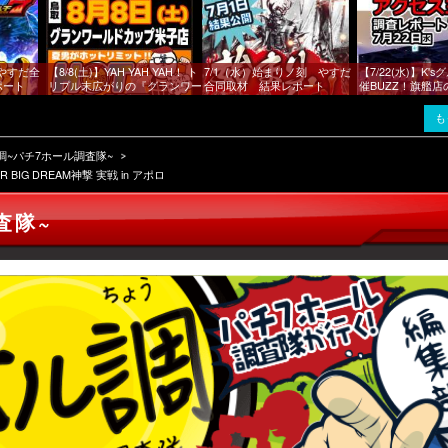
 やすだ全
【8/8(土)】YAH YAH YAH！ ト
7/1（水）始まりノ刻 やすだ
【7/22(水)】K'
ポート
リプル末広がりの『グランワー
合同取材 結果レポート
催BUZZ！旗艦
ルドカップ米子店』で一緒に勝
宮は8月のK'sグ
ちに行こうか～！
向けて着々とミッ
も
～！
調~パチ7ホール調査隊~
IG DREAM神撃 実戦 in アポロ
査隊~