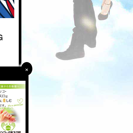
G
×
×