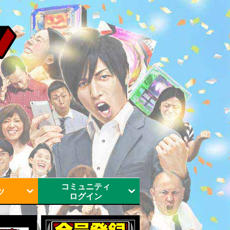
コミュニティ
ツ
ログイン