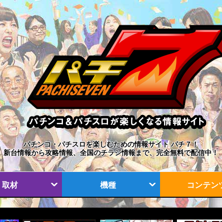
パチンコ・パチスロを楽しむための情報サイト パチ７！
新台情報から攻略情報、全国のチラシ情報まで、完全無料で配信中！
取材
機種
コンテン