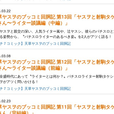
.03.22
草ヤスヲのブッコミ回胴記 第13回「ヤスヲと射駒タ
さん〜ライター談議編（中編）」
ヤスヲと親交の深い、人気ライター嵐や、辻ヤスシ。彼らのパチスロと
る姿勢から、〝パチスロライターのあるべき姿〟を2人がアツく語る！
チ７コミック】天草ヤスヲのブッコミ回胴記
.03.08
草ヤスヲのブッコミ回胴記 第12回「ヤスヲと射駒タ
さん〜ライター談議編（前編）」
全盛時代にあって〝ライターとは何か？〟パチスロライター射駒タケシ
ヲがアツく問いかける！
チ７コミック】天草ヤスヲのブッコミ回胴記
.02.23
草ヤスヲのブッコミ回胴記 第11回「ヤスヲと射駒タ
さん（完結編）」