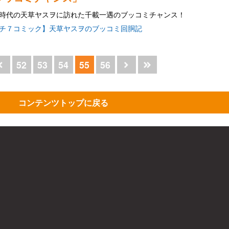
時代の天草ヤスヲに訪れた千載一遇のブッコミチャンス！
チ７コミック】天草ヤスヲのブッコミ回胴記
52
53
54
55
56
コンテンツトップに戻る