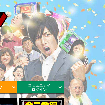
コミュニティ
ツ
ログイン