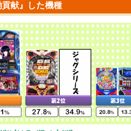
働貢献』した機種