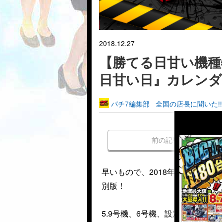
2018.12.27
【勝てる日甘い機種
日甘い日』カレンダ
パチ7編集部
全国の店長に聞いた!
前の記事
早いもので、2018年も終わり
別版！
5.9号機、6号機、設定付きパ