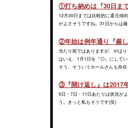
①打ち納めは『30日ま
12月30日までは比較的に還元
がよさそうですね。31日からは
②年始は例年通り『厳
当たり前ではありますが、やはり1
はいえ、1月1日を『◎』にして
そう。そういうホールさんも存在
③『開け返し』は201
5日・7日・11日あたりは状況
う。きっと私もそうです(笑)