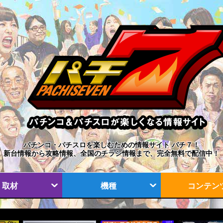
パチンコ・パチスロを楽しむための情報サイト パチ７！
新台情報から攻略情報、全国のチラシ情報まで、完全無料で配信中！
取材
機種
コンテン