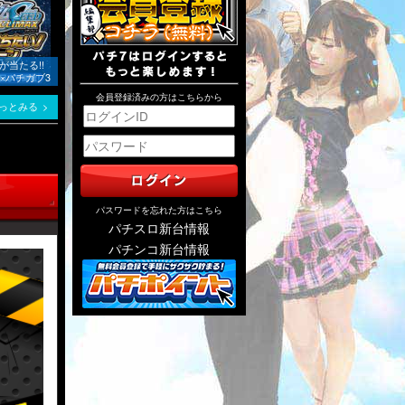
が当たる!!
×パチガブ3
 「eフィーバ
会員登録済みの方はこちらから
SEED クラ
っとみる
ホールで打ち
ーン開催
パスワードを忘れた方はこちら
パチスロ新台情報
パチンコ新台情報