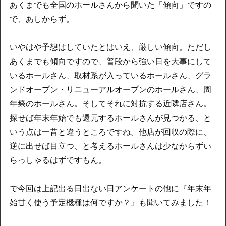
あくまでも全国のホールさんから聞いた「傾向」ですの
で、あしからず。
いやはや予想はしていたとはいえ、厳しい傾向。ただし
あくまでも傾向ですので、普段から強い日を大事にして
いるホールさん、取材系が入っているホールさん、グラ
ンドオープン・リニューアルオープンのホールさん、周
年祭のホールさん。そしてそれに対抗する近隣店さん。
探せば年末年始でも還元するホールさんが見つかる、と
いう点は一昔と違うところですね。他店が回収の際に、
逆に出せば目立つ、と考えるホールさんは少なからずい
らっしゃるはずですもん。
で今回は上記出る日出ない日アンケートの他に『年末年
始甘く使う予定機種は何ですか？』も聞いてみました！