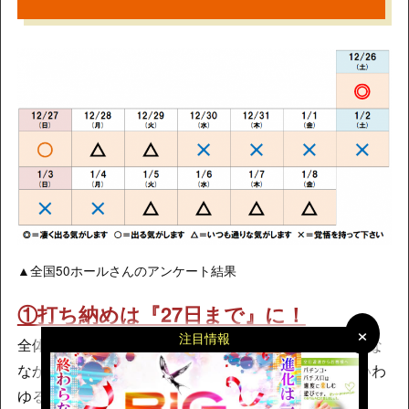
▲全国50ホールさんのアンケート結果
①打ち納めは『27日まで』に！
×
×
注目情報
全体的に例年よりやや厳しさが増していますね。そんな
なかで輝きを感じられるのが『26日、27日』です。いわ
ゆる『打ち納め』はこの日までに完了させるのが吉か