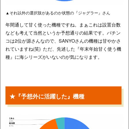
▲それ以外の選択肢があるのか状態の『ジャグラー』さん
年間通して甘く使った機種ですね。まぁこれは設置台数
なども考えて当然というか予想通りの結果です。パチン
コは2位が源さんなので、SANYOさんの機種は甘やかさ
れていますね(笑) ただ、先述した『年末年始甘く使う機
種』に海シリーズがいないのが気になります。
★『予想外に活躍した』機種