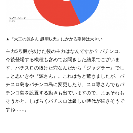
▲『大工の源さん 超韋駄天』にかかる期待は大きい
主力5号機が抜けた後の主力はなんですか？ パチンコ、
今後登場する機種も含めてお聞きした結果でございま
す。パチスロの抜けた穴なんだから『ジャグラー』でし
ょと思いきや『源さん』。これはちと驚きましたが、パ
チスロ島をパチンコ島に変更したり、スロ専さんでもパ
チンコ島を設置する動きも出ていますので、まぁそれも
そうかと。しばらくパチスロは厳しい時代が続きそうで
すね……。