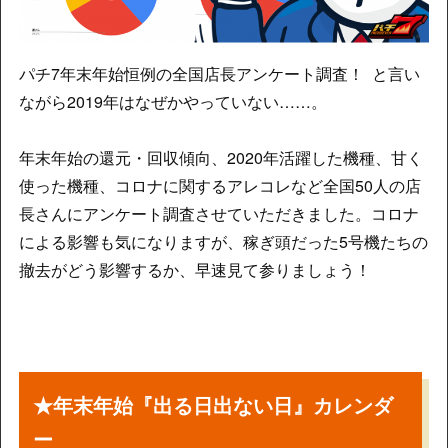
パチ7年末年始恒例の全国店長アンケート調査！ と言い
ながら2019年はなぜかやっていない……。
年末年始の還元・回収傾向、2020年活躍した機種、甘く
使った機種、コロナに関するアレコレなど全国50人の店
長さんにアンケート調査させていただきました。コロナ
による影響も気になりますが、稼ぎ頭だった5号機たちの
撤去がどう影響するか、早速見て参りましょう！
★年末年始『出る日出ない日』カレンダ
ー