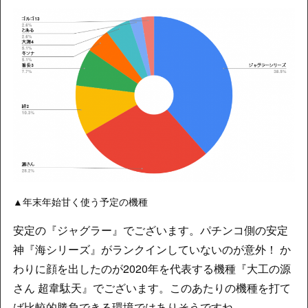
▲年末年始甘く使う予定の機種
安定の『ジャグラー』でございます。パチンコ側の安定
神『海シリーズ』がランクインしていないのが意外！ か
わりに顔を出したのが2020年を代表する機種『大工の源
さん 超韋駄天』でございます。このあたりの機種を打て
ば比較的勝負できる環境ではありそうですね。