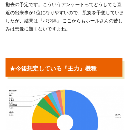
撤去の予定です。こういうアンケートってどうしても直
近の出来事が1位になりやすいので、凱旋を予想していま
したが、結果は『バジ絆』 ここからもホールさんの苦し
みは想像に難くないですよね。
★今後想定している『主力』機種