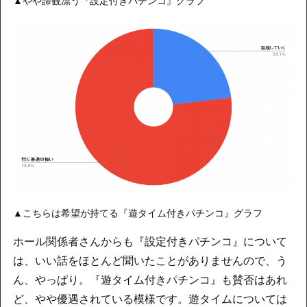
▲やや諦観漂う『設定付きパチンコ』グラフ
▲こちらは希望が持てる『遊タイム付きパチンコ』グラフ
ホール関係者さんからも『設定付きパチンコ』について
は、いい話をほとんど聞いたことがありませんので、う
ん、やっぱり。『遊タイム付きパチンコ』も賛否はあれ
ど、やや優遇されている模様です。遊タイムについては