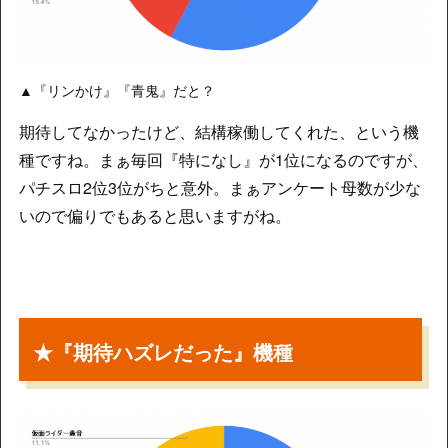
▲『リンかけ』『青鬼』だと？
期待してなかったけど、結構稼働してくれた、という機
種ですね。まぁ毎回『特になし』が1位になるのですが、
パチスロ2位3位がちと意外。まぁアンケート母数が少な
いので偏りでもあると思いますがね。
★『期待ハズレだった』機種