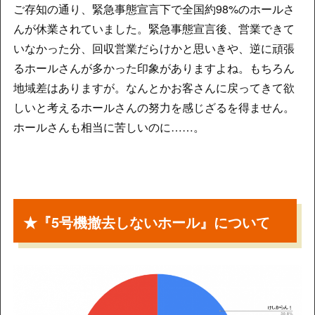
ご存知の通り、緊急事態宣言下で全国約98%のホールさ
んが休業されていました。緊急事態宣言後、営業できて
いなかった分、回収営業だらけかと思いきや、逆に頑張
るホールさんが多かった印象がありますよね。もちろん
地域差はありますが。なんとかお客さんに戻ってきて欲
しいと考えるホールさんの努力を感じざるを得ません。
ホールさんも相当に苦しいのに……。
★『5号機撤去しないホール』について