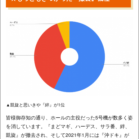
▲凱旋と思いきや『絆』が1位
皆様御存知の通り、ホールの主役だった5号機が数多く姿
を消しています。『まどマギ、ハーデス、サラ番、絆、
凱旋』が撤去され、そして2021年1月には『沖ドキ』が