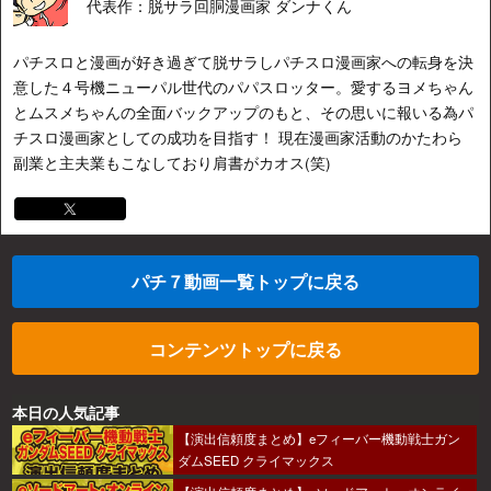
代表作：脱サラ回胴漫画家 ダンナくん
パチスロと漫画が好き過ぎて脱サラしパチスロ漫画家への転身を決
意した４号機ニューパル世代のパパスロッター。愛するヨメちゃん
とムスメちゃんの全面バックアップのもと、その思いに報いる為パ
チスロ漫画家としての成功を目指す！ 現在漫画家活動のかたわら
副業と主夫業もこなしており肩書がカオス(笑)
パチ７動画一覧トップに戻る
コンテンツトップに戻る
本日の人気記事
【演出信頼度まとめ】eフィーバー機動戦士ガン
ダムSEED クライマックス