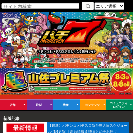
パチンコ・パチスロを楽しむための情報サイト パチ７！
新台情報から攻略情報、全国のチラシ情報まで、完全無料で配信中！
コミュニティ
店舗
取材
機種
コンテンツ
ログイン
新着記事
【最新】パチンコ パチスロ新台導入日スケジュー
ル (8/6更新)｜新台情報 & 噂まとめをお届け