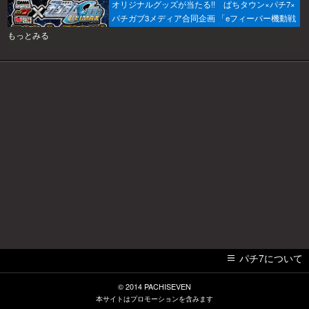
オリジナルグッズが当たる!! ぱちタウン×パチ7×
パチガブ3メディア合同企画 「eフィーバー機動戦
士ガンダムSEED クライマックスをこのホールで
もっとみる
打ちたい！」キャンペーン開催
パチ7について
© 2014
PACHISEVEN
本サイトはプロモーションを含みます