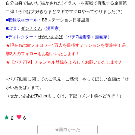
自分自身で描いた(描かされた)イラストを実戦で再現する企画第
二弾！今回は大好きなまどマギでマグロやってやりました(？)
■収録取材ホール：
BBステーション日暮里店
■出演：
ダンナくん
（漫画家）
■ディレクター：
せかいああば
（
パチ7編集部＋漫画家）
★現在Twitterフォロワー1万人を目指すミッションを実施中！是
非2人のフォローをお願いいたします！
★
【パチ7TV】チャンネル登録をよろしくお願いいたします♪
※パチ7動画に関してのご意見・ご感想、やってほしい企画は『せ
かいああば』まで。
（
せかいああばTwitter
もしくは、下記
コメント欄
へどうぞ！）
2
6
★面白かった