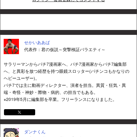
せかいああば
代表作：君の仮説～突撃検証バラエティ～
サラリーマンからパチ7漫画家へ、パチ7漫画家からパチ7編集部
へ、と異彩を放つ経歴を持つ眼鏡スロッター(パチンコもかなりの
ヘビーユーザー)。
パチ7では主に動画ディレクター、演者を担当。異質・狂気・異
端・奇怪・神妙・際物・病的、の担当でもある。
※2019年5月に編集部を卒業。フリーランスになりました。
ダンナくん