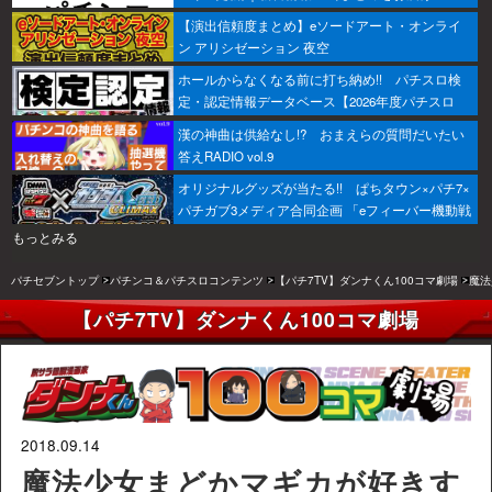
【演出信頼度まとめ】eソードアート・オンライ
ン アリシゼーション 夜空
ホールからなくなる前に打ち納め!! パチスロ検
定・認定情報データベース【2026年度パチスロ
版】
漢の神曲は供給なし!? おまえらの質問だいたい
答えRADIO vol.9
オリジナルグッズが当たる!! ぱちタウン×パチ7×
パチガブ3メディア合同企画 「eフィーバー機動戦
士ガンダムSEED クライマックスをこのホールで
もっとみる
打ちたい！」キャンペーン開催
パチセブントップ
パチンコ＆パチスロコンテンツ
【パチ7TV】ダンナくん100コマ劇場
魔法
【パチ7TV】ダンナくん100コマ劇場
2018.09.14
魔法少女まどかマギカが好きす