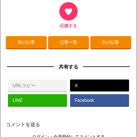
応援する
前の記事
記事一覧
次の記事
共有する
URLコピー
X
LINE
Facebook
コメントを送る
ログイン・会員登録してコメントする