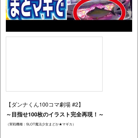
【ダンナくん100コマ劇場 #2】
～目指せ100枚のイラスト完全再現！～
（実戦機種：SLOT魔法少女まどか★マギカ）