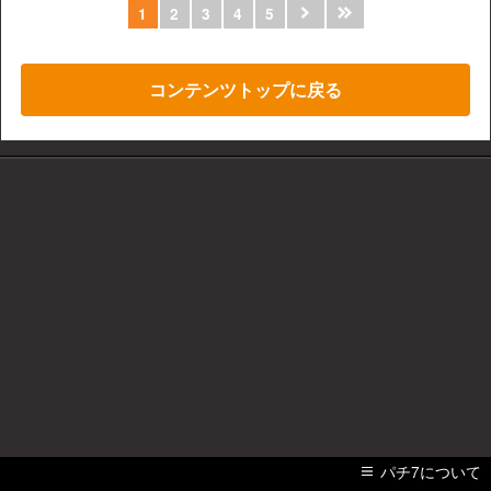
1
2
3
4
5
コンテンツトップに戻る
パチ7について