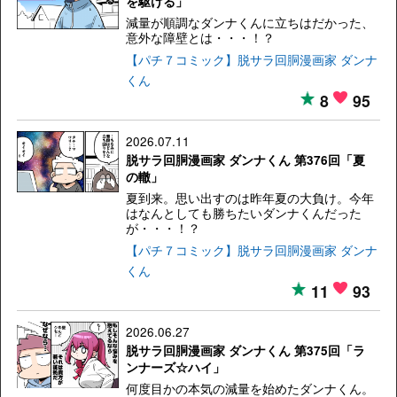
を駆ける」
減量が順調なダンナくんに立ちはだかった、
意外な障壁とは・・・！？
【パチ７コミック】脱サラ回胴漫画家 ダンナ
くん
8
95
2026.07.11
脱サラ回胴漫画家 ダンナくん 第376回「夏
の轍」
夏到来。思い出すのは昨年夏の大負け。今年
はなんとしても勝ちたいダンナくんだった
が・・・！？
【パチ７コミック】脱サラ回胴漫画家 ダンナ
くん
11
93
2026.06.27
脱サラ回胴漫画家 ダンナくん 第375回「ラ
ンナーズ☆ハイ」
何度目かの本気の減量を始めたダンナくん。