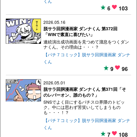
くん
6
103
2026.05.16
脱サラ回胴漫画家 ダンナくん 第372回
「WINで素直に喜びたい」
連続演出成功画面を見つめて溜息をつくダン
ナくん。その理由は・・・？
【パチ７コミック】脱サラ回胴漫画家 ダンナ
くん
9
96
2026.05.01
脱サラ回胴漫画家 ダンナくん 第371回「そ
のレバーオン、誰のもの？」
SNSでよく目にするパチスロ界隈のトピッ
ク。中には思わず苦笑いしてしまうもの
も・・・！？
【パチ７コミック】脱サラ回胴漫画家 ダンナ
くん
7
108