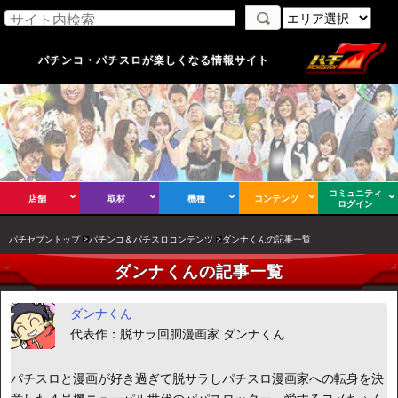
パチンコ・パチスロが楽しくなる情報サイト
コミュニティ
店舗
取材
機種
コンテンツ
ログイン
パチセブントップ
パチンコ＆パチスロコンテンツ
ダンナくんの記事一覧
ダンナくんの記事一覧
ダンナくん
代表作：脱サラ回胴漫画家 ダンナくん
パチスロと漫画が好き過ぎて脱サラしパチスロ漫画家への転身を決