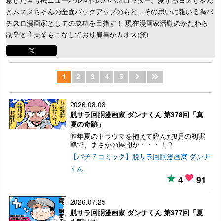
意した４号機ニューパル世代のパパスロッター。愛するヨメちゃん
とムスメちゃんの全面バックアップのもと、その思いに報いる為パ
チスロ漫画家としての成功を目指す！ 現在漫画家活動のかたわら
副業と主夫業もこなしており肩書がカオス(笑)
1
2
3
4
5
2026.08.08
脱サラ回胴漫画家 ダンナくん 第378回「真
夏の奇跡」
昨年夏のトラウマを抱えて臨んだ8月の初実
戦で、まさかの展開が・・・！？
【パチ７コミック】脱サラ回胴漫画家 ダンナ
くん
4
91
2026.07.25
脱サラ回胴漫画家 ダンナくん 第377回「夏