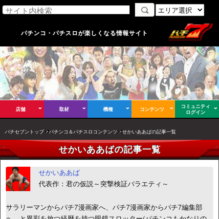
パチンコ・パチスロが楽しくなる情報サイト
コミュニティ
店舗
取材
機種
コンテンツ
ログイン
パチセブントップ
パチンコ＆パチスロコンテンツ
せかいああばの記事一覧
せかいああばの記事一覧
せかいああば
代表作：君の仮説～突撃検証バラエティ～
サラリーマンからパチ7漫画家へ、パチ7漫画家からパチ7編集部
へ、と異彩を放つ経歴を持つ眼鏡スロッター(パチンコもかなりの