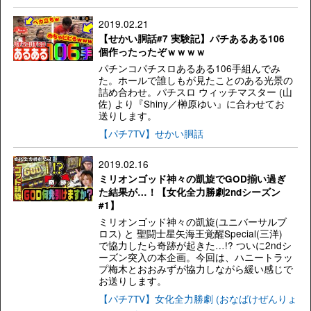
2019.02.21
【せかい胴話#7 実験記】パチあるある106
個作ったったぞｗｗｗｗ
パチンコパチスロあるある106手組んでみ
た。ホールで誰しもが見たことのある光景の
詰め合わせ。パチスロ ウィッチマスター (山
佐) より『Shiny／榊原ゆい』に合わせてお
送りします。
【パチ7TV】せかい胴話
2019.02.16
ミリオンゴッド神々の凱旋でGOD揃い過ぎ
た結果が…！【女化全力勝劇2ndシーズン
#1】
ミリオンゴッド神々の凱旋(ユニバーサルブ
ロス) と 聖闘士星矢海王覚醒Special(三洋)
で協力したら奇跡が起きた…!? ついに2ndシ
ーズン突入の本企画。今回は、ハニートラッ
プ梅木とおおみずが協力しながら緩い感じで
お送りします。
【パチ7TV】女化全力勝劇 (おなばけぜんりょ