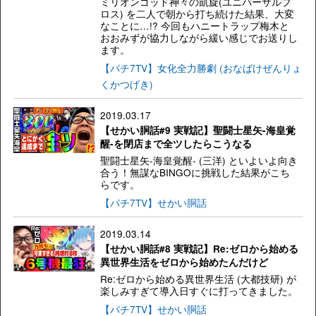
ミリオンゴッド神々の凱旋(ユニバーサルブ
ロス) を二人で朝から打ち続けた結果、大変
なことに…!? 今回もハニートラップ梅木と
おおみずが協力しながら緩い感じでお送りし
ます。
【パチ7TV】女化全力勝劇 (おなばけぜんりょ
くかつげき)
2019.03.17
【せかい胴話#9 実戦記】聖闘士星矢-海皇覚
醒-を閉店まで全ツしたらこうなる
聖闘士星矢-海皇覚醒- (三洋) といよいよ向き
合う！無謀なBINGOに挑戦した結果がこち
らです。
【パチ7TV】せかい胴話
2019.03.14
【せかい胴話#8 実戦記】Re:ゼロから始める
異世界生活をゼロから始めたんだけど
Re:ゼロから始める異世界生活 (大都技研) が
楽しみすぎて導入日すぐに打ってきました。
【パチ7TV】せかい胴話