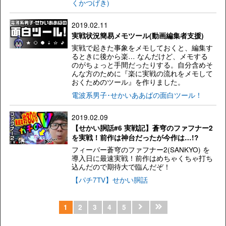
くかつげき)
2019.02.11
実戦状況簡易メモツール(動画編集者支援)
実戦で起きた事象をメモしておくと、編集す
るときに後から楽… なんだけど、メモする
のがちょっと手間だったりする。自分含めそ
んな方のために『楽に実戦の流れをメモして
おくためのツール』を作りました。
電波系男子･せかいああばの面白ツール！
2019.02.09
【せかい胴話#6 実戦記】蒼穹のファフナー2
を実戦！前作は神台だったが今作は…!?
フィーバー蒼穹のファフナー2(SANKYO) を
導入日に最速実戦！前作はめちゃくちゃ打ち
込んだので期待大で臨んだぞ！
【パチ7TV】せかい胴話
1
2
3
4
5