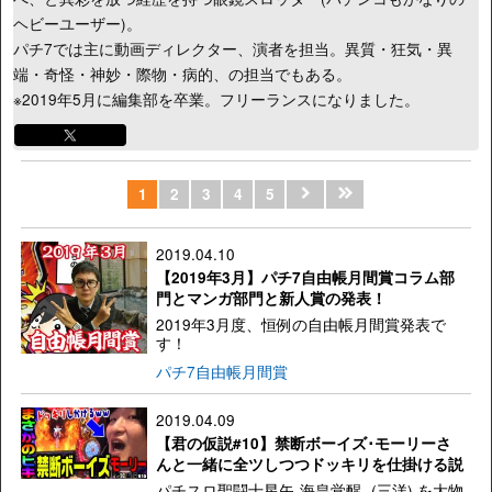
ヘビーユーザー)。
パチ7では主に動画ディレクター、演者を担当。異質・狂気・異
端・奇怪・神妙・際物・病的、の担当でもある。
※2019年5月に編集部を卒業。フリーランスになりました。
1
2
3
4
5
2019.04.10
【2019年3月】パチ7自由帳月間賞コラム部
門とマンガ部門と新人賞の発表！
2019年3月度、恒例の自由帳月間賞発表で
す！
パチ7自由帳月間賞
2019.04.09
【君の仮説#10】禁断ボーイズ･モーリーさ
んと一緒に全ツしつつドッキリを仕掛ける説
パチスロ聖闘士星矢-海皇覚醒- (三洋) を大物