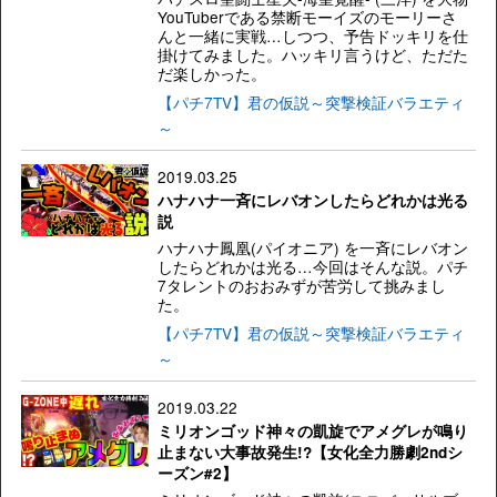
YouTuberである禁断モーイズのモーリーさ
んと一緒に実戦…しつつ、予告ドッキリを仕
掛けてみました。ハッキリ言うけど、ただた
だ楽しかった。
【パチ7TV】君の仮説～突撃検証バラエティ
～
2019.03.25
ハナハナ一斉にレバオンしたらどれかは光る
説
ハナハナ鳳凰(パイオニア) を一斉にレバオン
したらどれかは光る…今回はそんな説。パチ
7タレントのおおみずが苦労して挑みまし
た。
【パチ7TV】君の仮説～突撃検証バラエティ
～
2019.03.22
ミリオンゴッド神々の凱旋でアメグレが鳴り
止まない大事故発生!?【女化全力勝劇2ndシ
ーズン#2】