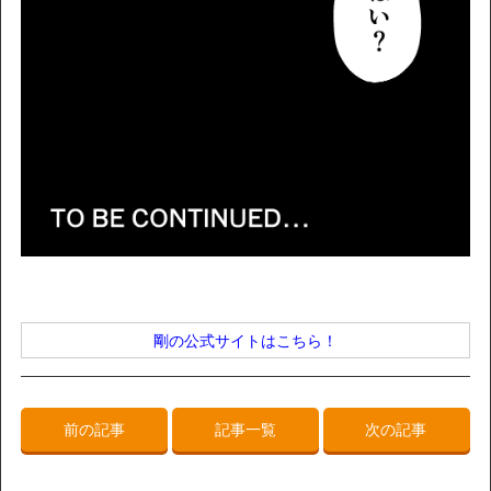
剛の公式サイトはこちら！
前の記事
記事一覧
次の記事