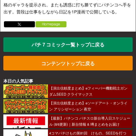
格のギャラを提示され、またも誘惑に打ち勝てずにパチンコへ手を
出す。普段は仕事をしながら日記を1P漫画で公開している。
パチ７コミック一覧トップに戻る
コンテンツトップに戻る
本日の人気記事
【演出信頼度まとめ】eフィーバー機動戦士ガン
ダムSEED クライマックス
【演出信頼度まとめ】eソードアート・オンライ
ン アリシゼーション 夜空
【最新】パチンコ パチスロ新台導入日スケジュー
ル (8/6更新)｜新台情報 & 噂まとめをお届け
4コマパチけもの第81回 けもの、SEEDを打つ