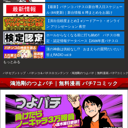
【最新】パチンコ パチスロ新台導入日スケジュー
ル (8/6更新)｜新台情報 & 噂まとめをお届け
【演出信頼度まとめ】eソードアート・オンライ
ン アリシゼーション 夜空
ホールからなくなる前に打ち納め!! パチスロ検
定・認定情報データベース【2026年度パチスロ
版】
漢の神曲は供給なし!? おまえらの質問だいたい
答えRADIO vol.9
もっとみる
パチセブントップ
パチンコ＆パチスロコンテンツ
鴻池剛のつよパチ｜無料漫画 パチ7コミッ
鴻池剛のつよパチ｜無料漫画 パチ7コミック