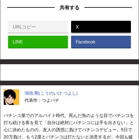
共有する
URLコピー
X
LINE
Facebook
鴻池 剛(こうのいけ つよし)
代表作：つよパチ
パチンコ屋でのアルバイト時代、死んだ魚のような目でパチンコを
打ち続ける客を見て「自分は絶対にパチンコには手を出さない」と
心に決めたものの、友人の誘惑に負けてパチンコデビュー。5日で
20万負け、もう2度とパチンコは打たないと決意するが、今回も破