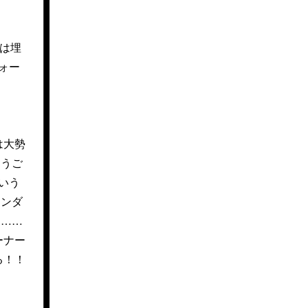
は埋
ォー
は大勢
とうご
いう
ワンダ
す……
ーナー
る！！