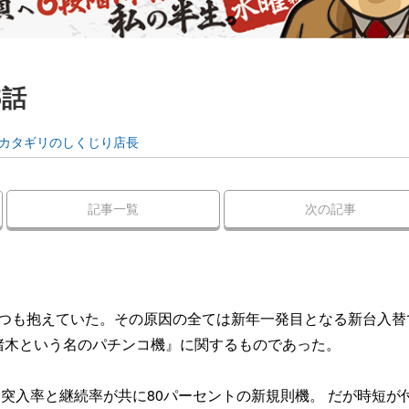
5話
カタギリのしくじり店長
記事一覧
次の記事
つも抱えていた。その原因の全ては新年一発目となる新台入替
猪木という名のパチンコ機』に関するものであった。
動突入率と継続率が共に80パーセントの新規則機。 だが時短が