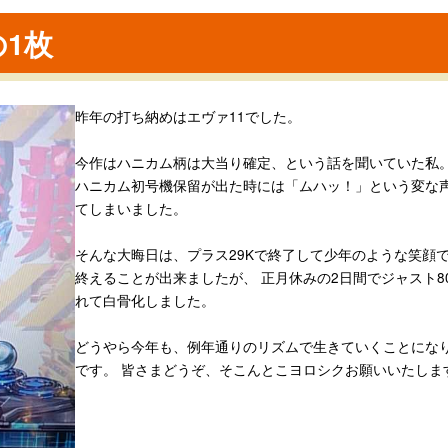
1枚
昨年の打ち納めはエヴァ11でした。
今作はハニカム柄は大当り確定、という話を聞いていた私。
ハニカム初号機保留が出た時には「ムハッ！」という変な
てしまいました。
そんな大晦日は、プラス29Kで終了して少年のような笑顔で
終えることが出来ましたが、 正月休みの2日間でジャスト8
れて白骨化しました。
どうやら今年も、例年通りのリズムで生きていくことにな
です。 皆さまどうぞ、そこんとこヨロシクお願いいたしま