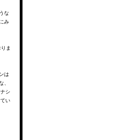
うな
にみ
おりま
ンは
な、
短ナシ
ってい