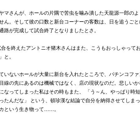
ヤマさんが、ホールの片隅で苦虫を噛み潰した天龍源一郎のよ
せん。そして彼の口数と新台コーナーの客数は、日を追うごと
通路が完成して試合終了となりましたとさ。
の試合を終えたアントニオ猪木さんはまた、こうもおっしゃって
」と。
ていないホールが大量に新台を入れたところで、パチンコファ
目線の先にあるのは機械ではなく、店の現状なのだ。悲しいか
になってしまった私はその時もまた、 「う～ん、やっぱり時
ったんだな」 という、頓珍漢な結論で自分を納得させてしま
カという生き物って……。