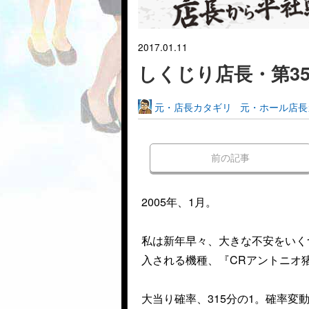
2017.01.11
しくじり店長・第3
元・店長カタギリ
元・ホール店長
前の記事
2005年、1月。
私は新年早々、大きな不安をいく
入される機種、『CRアントニオ
大当り確率、315分の1。確率変