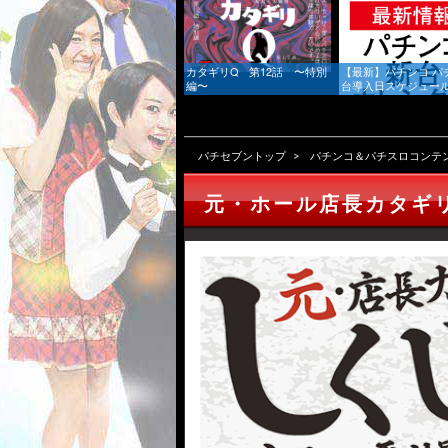
カタギリQ 第12話 〜特別
【最新】パチンコ パ
編〜
台導入日スケジュール 
新)｜新台情報 & 噂
届け
パチセブントップ
パチンコ＆パチスロコンテ
元・ホール店長カタギ