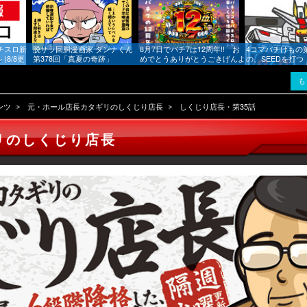
チスロ新
脱サラ回胴漫画家 ダンナくん
8月7日でパチ7は12周年!! お
4コマパチけもの
(8/8更
第378回「真夏の奇跡」
めでとうありがとうごきげんよ
の、SEEDを打つ
まとめをお
う!!
も
ンツ
元・ホール店長カタギリのしくじり店長
しくじり店長・第35話
リのしくじり店長