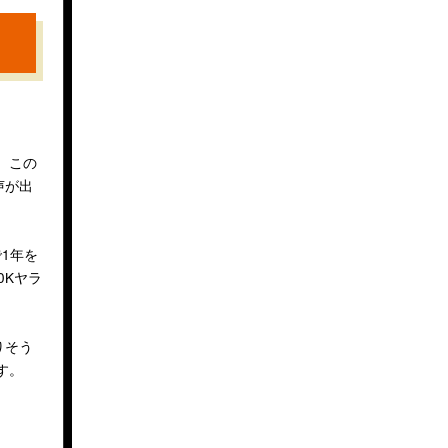
 この
声が出
1年を
0Kヤラ
りそう
す。