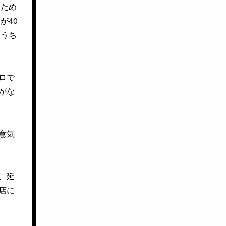
るため
が40
るうち
ロで
がな
意気
、延
店に