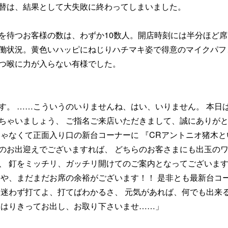
替は、結果として大失敗に終わってしまいました。
を待つお客様の数は、わずか10数人。開店時刻には半分ほど席
働状況。黄色いハッピにねじりハチマキ姿で得意のマイクパフ
つ喉に力が入らない有様でした。
す。 ……こういうのいりませんね、はい、いりません。 本日
ちゃいましょう、 ご指名ご来店いただきまして、誠にありが
じゃなくて正面入り口の新台コーナーに 『CRアントニオ猪木と
のお出迎えでございますれば、 どちらのお客さまにも出玉の
、 釘をミッチリ、ガッチリ開けてのご案内となってございま
いや、まだまだお席の余裕がございます！！ 是非とも最新台コ
 迷わず打てよ、打てばわかるさ、 元気があれば、何でも出来
してはりきってお出し、お取り下さいませ……」