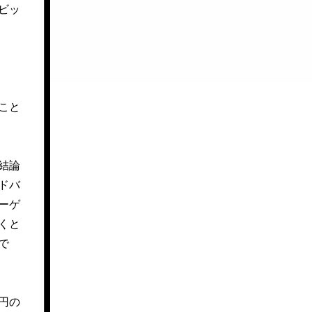
ビッ
こと
結論
ドバ
ーゲ
くと
で
円の