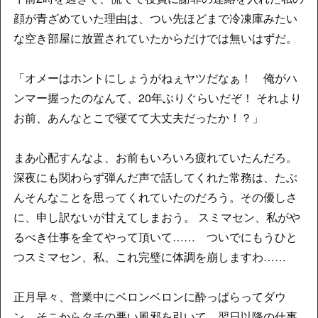
顔が青ざめていた理由は、つい先ほどまで冷凍庫みたい
な空き部屋に放置されていたからだけでは無いはずだ。
「オメーはホントにしょうがねぇヤツだなぁ！ 俺がハ
ンマー握ったのなんて、20年ぶりぐらいだぞ！ それより
お前、あんなとこで寝てて大丈夫だったか！？」
まあ心配すんなよ、お前もいろいろ疲れていたんだろ。
深夜にも関わらず弾んだ声で話してくれた常務は、たぶ
んそんなことを思ってくれていたのだろう。その優しさ
に、申し訳ないが甘えてしまおう。 スミマセン、私がや
るべき仕事を全てやって頂いて…… ついでにもうひと
つスミマセン、私、これ完璧に体調を崩しますわ……
正月早々、営業中にベロンベロンに酔っぱらってダウ
ン。そこからタチの悪い風邪を引いて、翌日以降の仕事