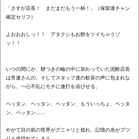
「さすが店長！ まだまだもう一杯！」（保留連チャン
確定セリフ）
よおおおしっ！！ アタクシもお餅をツイちゃうゾ
ッ！！
いつの間にか、餅つきの輪の中に加わっていた泥酔店長
は常連さんの、そしてスタッフ達の歓喜の声に包まれな
がら、一心不乱にモチに連打を浴びせる。
ペッタン、ペッタン、ペッタン、もういっちょ、ペッタ
ン、ペッタン……
やがて目の前の世界がグニャリと捻れ、記憶の糸がプツ
リと途切れてしまう。