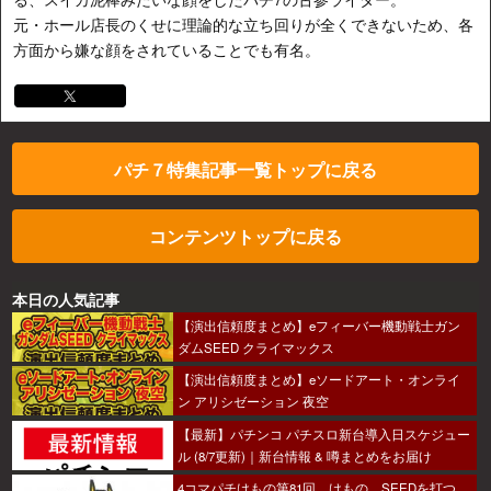
元・ホール店長のくせに理論的な立ち回りが全くできないため、各
方面から嫌な顔をされていることでも有名。
パチ７特集記事一覧トップに戻る
コンテンツトップに戻る
本日の人気記事
【演出信頼度まとめ】eフィーバー機動戦士ガン
ダムSEED クライマックス
【演出信頼度まとめ】eソードアート・オンライ
ン アリシゼーション 夜空
【最新】パチンコ パチスロ新台導入日スケジュー
ル (8/7更新)｜新台情報 & 噂まとめをお届け
4コマパチけもの第81回 けもの、SEEDを打つ