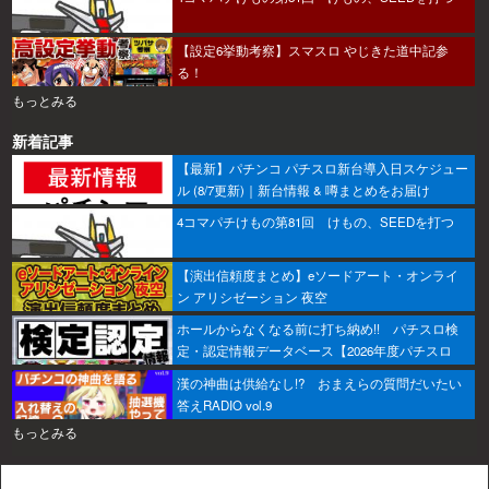
【設定6挙動考察】スマスロ やじきた道中記参
る！
もっとみる
新着記事
【最新】パチンコ パチスロ新台導入日スケジュー
ル (8/7更新)｜新台情報 & 噂まとめをお届け
4コマパチけもの第81回 けもの、SEEDを打つ
【演出信頼度まとめ】eソードアート・オンライ
ン アリシゼーション 夜空
ホールからなくなる前に打ち納め!! パチスロ検
定・認定情報データベース【2026年度パチスロ
版】
漢の神曲は供給なし!? おまえらの質問だいたい
答えRADIO vol.9
もっとみる