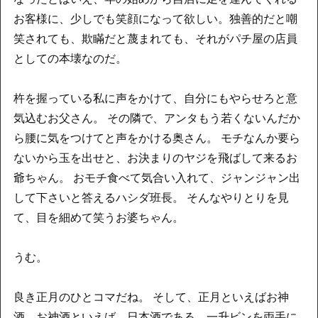
お客様に、少しでも笑顔になって欲しい。独善的だと嘲
笑されても、欺瞞だと蔑まれても、それがパチ屋の店員
としての本壊なのだ。
杵を握っている私に声をかけて、自分にもやらせろと意
気込むお父さん。 その隣で、アンタもう若くないんだか
ら腰に気をつけてと声をかける奥さん。 モチなんか要ら
ないから玉を出せと、お決まりのヤジを飛ばして来るお
爺ちゃん。 おモチ食べて気合い入れて、ジャンジャン出
して下さいと答えるハシダ班長。 そんなやりとりを見
て、目を細めて笑うお婆ちゃん。
うむ。
良き正月のひとコマだね。 そして、正月といえばお神
酒。お神酒といえば、日本酒である。一升ビンを両手に