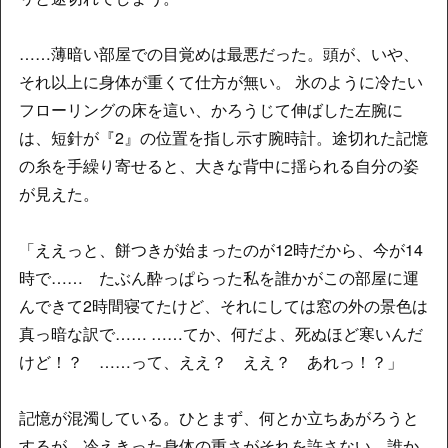
……薄暗い部屋での目覚めは最悪だった。頭が、いや、
それ以上に身体が重くて仕方が無い。 氷のように冷たい
フローリングの床を這い、かろうじて伸ばした左腕に
は、短針が『2』の位置を指し示す腕時計。途切れた記憶
の糸を手繰り寄せると、大きな背中に揺られる自分の姿
が見えた。
「ええっと、餅つきが始まったのが12時だから、今が14
時で…… たぶん酔っぱらった私を誰かがこの部屋に運
んできて2時間寝てたけど、それにしては窓の外の景色は
真っ暗な訳で…… ……てか、何だよ、死ぬほど寒いんだ
けど！？ ……って、ええ？ ええ？ あれっ！？」
記憶が混濁している。ひとまず、何とか立ちあがろうと
するが、冷えきった身体の重さがそれを許さない。誰か