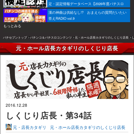
定・認定情報データベース【2026年度パチスロ
版】
漢の神曲は供給なし!? おまえらの質問だいたい
答えRADIO vol.9
もっとみる
パチセブントップ
パチンコ＆パチスロコンテンツ
元・ホール店長カタギリのしくじり店長
元・ホール店長カタギリのしくじり店長
2016.12.28
しくじり店長・第34話
元・店長カタギリ
元・ホール店長カタギリのしくじり店長