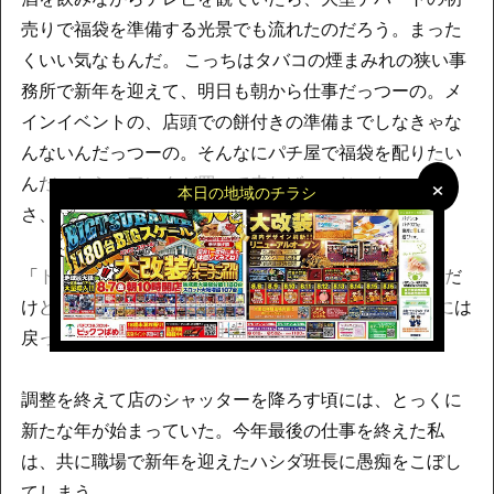
売りで福袋を準備する光景でも流れたのだろう。まった
くいい気なもんだ。 こっちはタバコの煙まみれの狭い事
務所で新年を迎えて、明日も朝から仕事だっつーの。メ
インイベントの、店頭での餅付きの準備までしなきゃな
んないんだっつーの。そんなにパチ屋で福袋を配りたい
×
×
んだったら、アンタが買って来ればいいじゃないの。
本日の地域のチラシ
さ、とっとと調整を終わらせて帰ろうか……。
「トオヤマさんも、酒が入っていない時はマトモなんだ
けどね。 ……ま、今年もお疲れ！ また6時間後には
戻って来るけどな！」
調整を終えて店のシャッターを降ろす頃には、とっくに
新たな年が始まっていた。今年最後の仕事を終えた私
は、共に職場で新年を迎えたハシダ班長に愚痴をこぼし
てしまう。