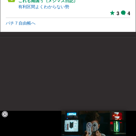
これも南国ぅ（メシマズ日記）
有利区間よくわからない勢
3
4
パチ７自由帳へ
パチ7について