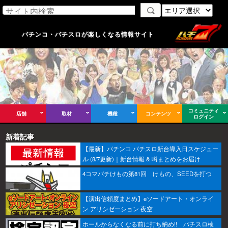
パチンコ・パチスロが楽しくなる情報サイト
コミュニティ
店舗
取材
機種
コンテンツ
ログイン
新着記事
【最新】パチンコ パチスロ新台導入日スケジュー
ル (8/7更新)｜新台情報 & 噂まとめをお届け
4コマパチけもの第81回 けもの、SEEDを打つ
【演出信頼度まとめ】eソードアート・オンライ
ン アリシゼーション 夜空
ホールからなくなる前に打ち納め!! パチスロ検