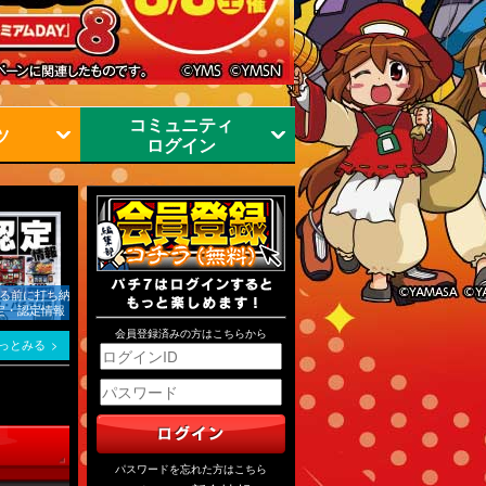
コミュニティ
ツ
ログイン
る前に打ち納
検定・認定情報
26年度パチ
会員登録済みの方はこちらから
っとみる
パスワードを忘れた方はこちら