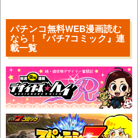
パチンコ無料WEB漫画読む
なら！『パチ7コミック』連
載一覧