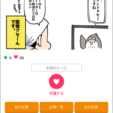
9
96
★面白かった
応援する
前の記事
記事一覧
次の記事