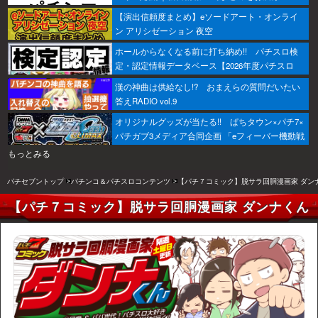
【演出信頼度まとめ】eソードアート・オンライ
ン アリシゼーション 夜空
ホールからなくなる前に打ち納め!! パチスロ検
定・認定情報データベース【2026年度パチスロ
版】
漢の神曲は供給なし!? おまえらの質問だいたい
答えRADIO vol.9
オリジナルグッズが当たる!! ぱちタウン×パチ7×
パチガブ3メディア合同企画 「eフィーバー機動戦
士ガンダムSEED クライマックスをこのホールで
もっとみる
打ちたい！」キャンペーン開催
パチセブントップ
パチンコ＆パチスロコンテンツ
【パチ７コミック】脱サラ回胴漫画家 ダン
【パチ７コミック】脱サラ回胴漫画家 ダンナくん