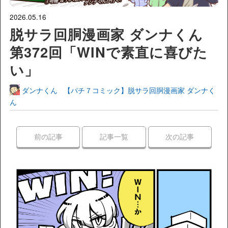
2026.05.16
脱サラ回胴漫画家 ダンナくん
第372回「WINで素直に喜びた
い」
ダンナくん
【パチ７コミック】脱サラ回胴漫画家 ダンナく
ん
前の記事
記事一覧
次の記事