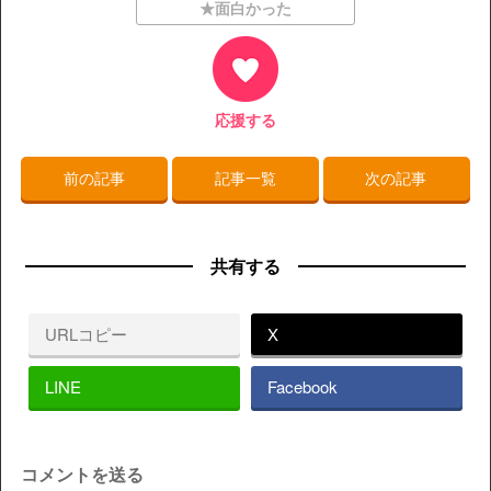
★面白かった
応援する
前の記事
記事一覧
次の記事
共有する
URLコピー
X
LINE
Facebook
コメントを送る