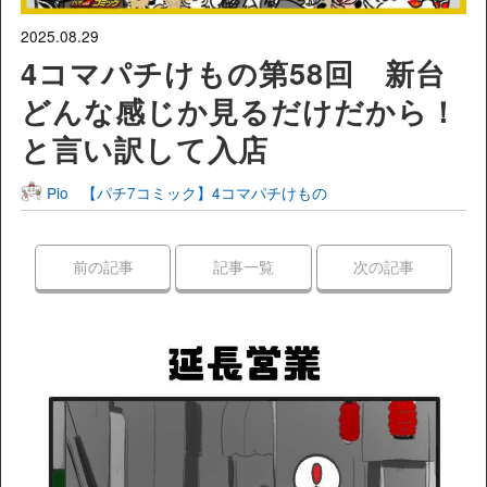
2025.08.29
4コマパチけもの第58回 新台
どんな感じか見るだけだから！
と言い訳して入店
Pio
【パチ7コミック】4コマパチけもの
前の記事
記事一覧
次の記事