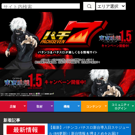
パチンコ・パチスロを楽しむための情報サイト パチ７！
新台情報から攻略情報、全国のチラシ情報まで、完全無料で配信中！
コミュニティ
店舗
取材
機種
コンテンツ
ログイン
新着記事
【最新】パチンコ パチスロ新台導入日スケジュー
ル (8/6更新)｜新台情報 & 噂まとめをお届け