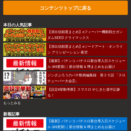
コンテンツトップに戻る
本日の人気記事
【演出信頼度まとめ】eフィーバー機動戦士ガン
ダムSEED クライマックス
【演出信頼度まとめ】eソードアート・オンライ
ン アリシゼーション 夜空
【最新】パチンコ パチスロ新台導入日スケジュー
ル (8/6更新)｜新台情報 & 噂まとめをお届け
ジンざぶろうのパチ動画編集録 第２５話 「スロ
チューバー大会②」
【設定6挙動考察】スマスロ やじきた道中記参
る！
もっとみる
新着記事
【最新】パチンコ パチスロ新台導入日スケジュー
ル (8/6更新)｜新台情報 & 噂まとめをお届け