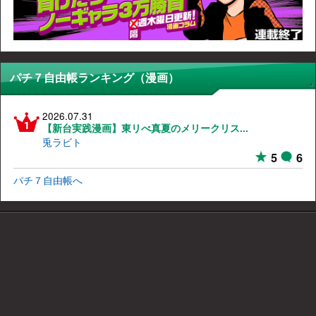
パチ７自由帳ランキング（漫画）
2026.07.31
【新台実践漫画】東リべ真夏のメリークリス...
兎ラビト
5
6
パチ７自由帳へ