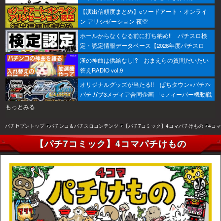
【演出信頼度まとめ】eソードアート・オンライ
ン アリシゼーション 夜空
ホールからなくなる前に打ち納め!! パチスロ検
定・認定情報データベース【2026年度パチスロ
版】
漢の神曲は供給なし!? おまえらの質問だいたい
答えRADIO vol.9
オリジナルグッズが当たる!! ぱちタウン×パチ7×
パチガブ3メディア合同企画 「eフィーバー機動戦
士ガンダムSEED クライマックスをこのホールで
もっとみる
打ちたい！」キャンペーン開催
パチセブントップ
パチンコ＆パチスロコンテンツ
【パチ7コミック】4コマパチけもの
4コ
【パチ7コミック】4コマパチけもの