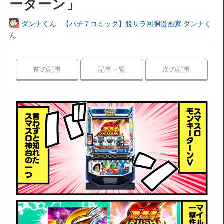
ーターン」
ダンナくん
【パチ７コミック】脱サラ回胴漫画家 ダンナく
ん
前の記事
記事一覧
次の記事