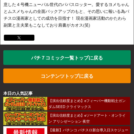
意した４号機ニューパル世代のパパスロッター。愛するヨメちゃん
とムスメちゃんの全面バックアップのもと、その思いに報いる為パ
チスロ漫画家としての成功を目指す！ 現在漫画家活動のかたわら
副業と主夫業もこなしており肩書がカオス(笑)
パチ７コミック一覧トップに戻る
コンテンツトップに戻る
本日の人気記事
【演出信頼度まとめ】eフィーバー機動戦士ガン
ダムSEED クライマックス
【演出信頼度まとめ】eソードアート・オンライ
ン アリシゼーション 夜空
【最新】パチンコ パチスロ新台導入日スケジュー