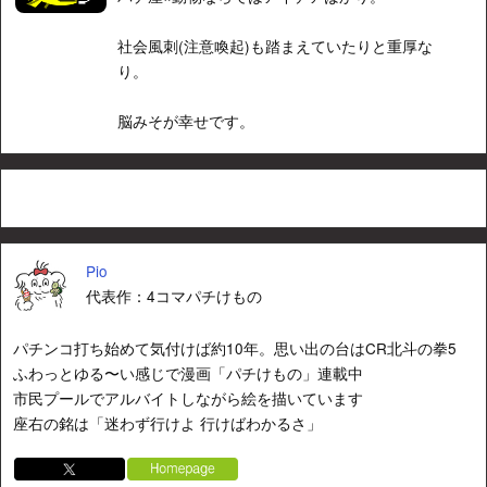
社会風刺(注意喚起)も踏まえていたりと重厚な
り。
脳みそが幸せです。
Pio
代表作：4コマパチけもの
パチンコ打ち始めて気付けば約10年。思い出の台はCR北斗の拳5
ふわっとゆる〜い感じで漫画「パチけもの」連載中
市民プールでアルバイトしながら絵を描いています
座右の銘は「迷わず行けよ 行けばわかるさ」