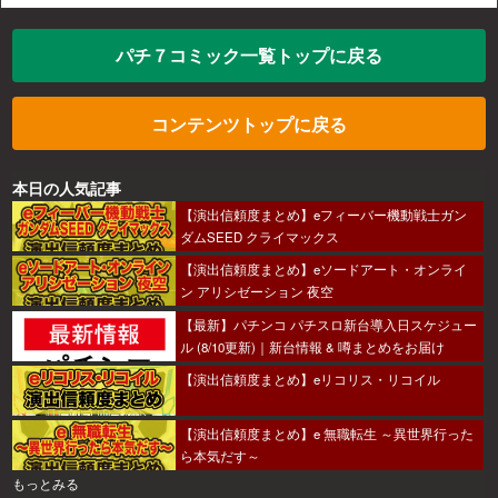
パチ７コミック一覧トップに戻る
コンテンツトップに戻る
本日の人気記事
【演出信頼度まとめ】eフィーバー機動戦士ガン
ダムSEED クライマックス
【演出信頼度まとめ】eソードアート・オンライ
ン アリシゼーション 夜空
【最新】パチンコ パチスロ新台導入日スケジュー
ル (8/10更新)｜新台情報 & 噂まとめをお届け
【演出信頼度まとめ】eリコリス・リコイル
【演出信頼度まとめ】e 無職転生 ～異世界行った
ら本気だす～
もっとみる