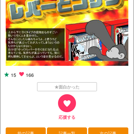
15
166
★面白かった
応援する
前の記事
記事一覧
次の記事