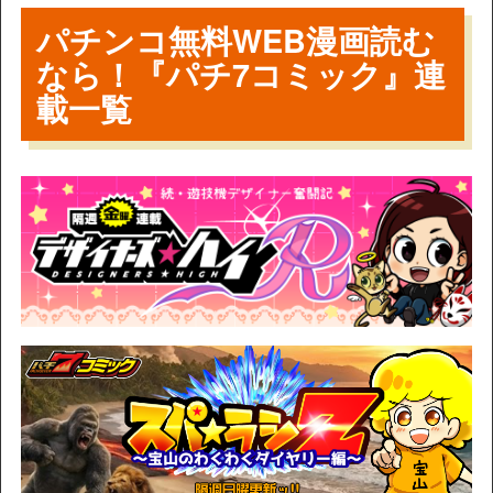
パチンコ無料WEB漫画読む
なら！『パチ7コミック』連
載一覧