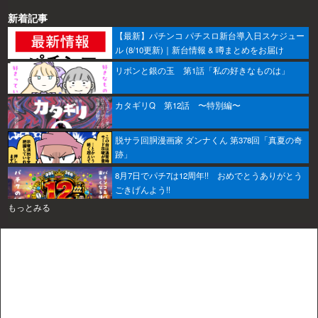
新着記事
【最新】パチンコ パチスロ新台導入日スケジュー
ル (8/10更新)｜新台情報 & 噂まとめをお届け
リボンと銀の玉 第1話「私の好きなものは」
カタギリQ 第12話 〜特別編〜
脱サラ回胴漫画家 ダンナくん 第378回「真夏の奇
跡」
8月7日でパチ7は12周年!! おめでとうありがとう
ごきげんよう!!
もっとみる