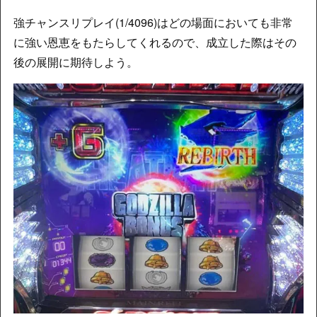
強チャンスリプレイ(1/4096)はどの場面においても非常
に強い恩恵をもたらしてくれるので、成立した際はその
後の展開に期待しよう。