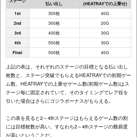
ステージ
払い出し
(HEATRAYでの上乗せ)
300枚
40G
1st
300枚
20G
2nd
400枚
30G
3rd
500枚
30G
4th
500枚
40G
Final
上記の表は、それぞれのステージの目標となる払い出し
枚数と、ステージ突破でもらえるHEATRAYでの初期ゲー
ム数。HEATRAYでの上乗せゲーム数(初期ゲーム数)はス
テージ毎に固定されていて、そのタイミングでレア役を
引いた場合はさらにゴジラボーナスがもらえる。
この表を見ると2～4thステージはもらえるゲーム数の割
には目標枚数が高い。すなわち2～4thステージの難易度
が高いということだ。