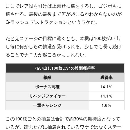
ここでレア役を引けば上乗せ抽選をするし、ゴジボも抽
選される。最後の最後まで何が起こるかわからないのが
G-ラッシュ デストラクションというワケだ。
たとえステージの目標に遠くとも、本機は100枚払い出
し毎に何かしらの抽選が受けられる。少しでも長く続け
ることでナニカが起こるかもしれない。
払い出し100枚ごとの報酬獲得率
報酬
獲得率
14.1％
ボーナス高確
14.1％
リベンジファイヤー
1.6％
一撃チャレンジ
この100枚ごとの抽選は合計で約30%の期待度となって
いるが、踏むたびに抽選されているワケではなくステー