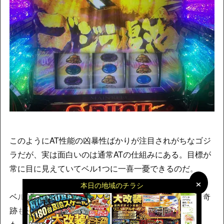
このようにAT性能の凶暴性ばかりが注目されがちなゴジ
ラだが、実は面白いのは通常ATの仕組みにある。目標が
常に目に見えていてベル1つに一喜一憂できるのだ。
×
×
本日の地域のチラシ
ベル1つで涙を飲む展開もあれば、ベル1つから始まる奇
跡もある。その先にあるのが強力な上位ATであること