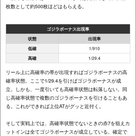
枚数として約500枚ほどはもらえる。
ゴジラボーナス出現率
状態
出現率
1/910
低確
1/29.4
高確
リール上に高確率の帯が出現すればゴジラボーナスの高
確率状態。ここで1/29.4を引けばゴジラボーナスが成
立。しかも、一度引いても高確率状態は転落しない。同
じ高確率状態で複数のゴジラボーナスを引けることもあ
る。これができれば上位ATがグッと近付く。
そして実戦上では、高確率状態でないときの赤7を狙えカ
ットインは全てゴジラボーナスが成立している。確定で