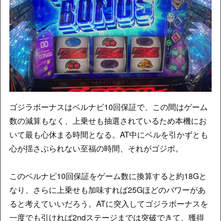
ゴジラボーナスはベルナビ10回保証で、この間はゲーム
数の減算もなく、上乗せも抽選されているため本機にお
いて最も心休まる時間となる。AT中にベルを引かずとも
心が揺さぶられない至福の時間、それがゴジボ。
このベルナビ10回保証をゲーム数に換算すると約18Gと
なり、さらに上乗せも加味すれば25Gほどのパワーがあ
ると考えていいだろう。ATに突入してゴジラボーナスを
一度でも引ければ2ndステージまでは突破できて、獲得