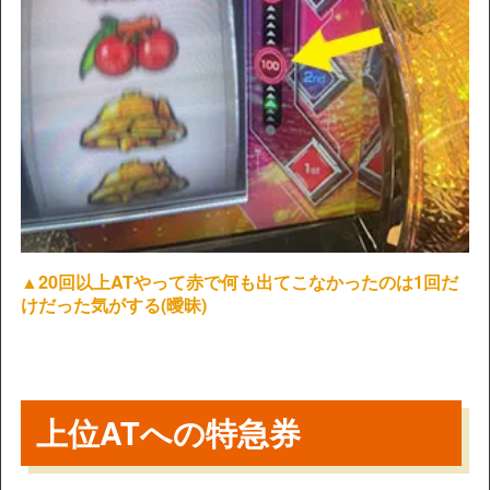
▲20回以上ATやって赤で何も出てこなかったのは1回だ
けだった気がする(曖昧)
上位ATへの特急券