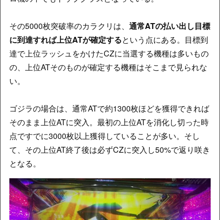
その5000枚突破率のカラクリは、
通常ATの払い出し目標
に到達すれば上位ATが確定する
という点にある。目標到
達で上位ラッシュをかけたCZに当選する機種は多いもの
の、上位ATそのものが確定する機種はそこまで見られな
い。
ゴジラの場合は、通常ATで約1300枚ほどを獲得できれば
そのまま上位ATに突入。最初の上位ATを消化し切った時
点ですでに3000枚以上獲得していることが多い。そし
て、その上位AT終了後は必ずCZに突入し50%で返り咲き
となる。