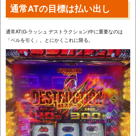
通常ATの目標は払い出し
通常AT(G-ラッシュ デストラクション)中に重要なのは
「ベルを引く」。とにかくこれに限る。