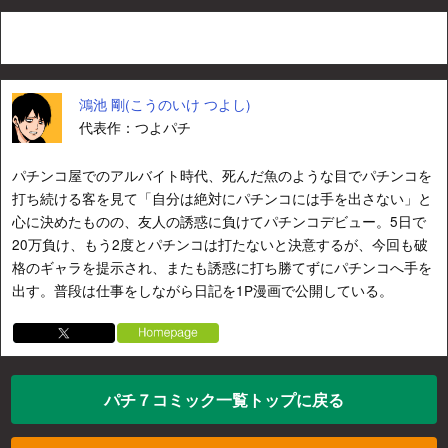
鴻池 剛(こうのいけ つよし)
代表作：つよパチ
パチンコ屋でのアルバイト時代、死んだ魚のような目でパチンコを
打ち続ける客を見て「自分は絶対にパチンコには手を出さない」と
心に決めたものの、友人の誘惑に負けてパチンコデビュー。5日で
20万負け、もう2度とパチンコは打たないと決意するが、今回も破
格のギャラを提示され、またも誘惑に打ち勝てずにパチンコへ手を
出す。普段は仕事をしながら日記を1P漫画で公開している。
パチ７コミック一覧トップに戻る