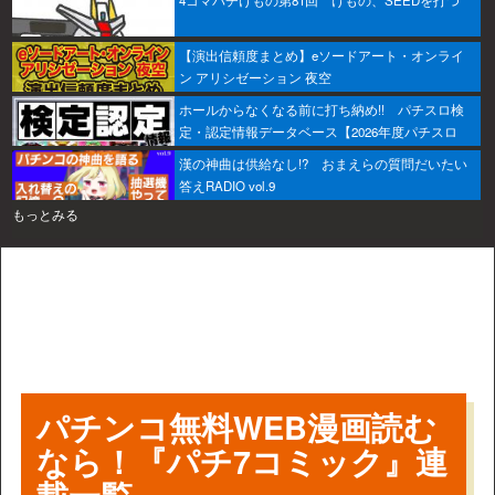
4コマパチけもの第81回 けもの、SEEDを打つ
【演出信頼度まとめ】eソードアート・オンライ
ン アリシゼーション 夜空
ホールからなくなる前に打ち納め!! パチスロ検
定・認定情報データベース【2026年度パチスロ
版】
漢の神曲は供給なし!? おまえらの質問だいたい
答えRADIO vol.9
もっとみる
パチンコ無料WEB漫画読む
なら！『パチ7コミック』連