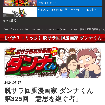
ごきげんよう!!
4コマパチけもの第81回 けもの、SEEDを打つ
もっとみる
パチセブントップ
パチンコ＆パチスロコンテンツ
【パチ７コミック】脱サラ回胴漫画家 ダン
【パチ７コミック】脱サラ回胴漫画家 ダンナくん
2024.07.27
脱サラ回胴漫画家 ダンナくん
第325回「意思を継ぐ者」