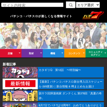
パチンコ・パチスロが楽しくなる情報サイト
コミュニティ
店舗
取材
機種
コンテンツ
ログイン
新着記事
カタギリQ 第12話 〜特別編〜
【最新】パチンコ パチスロ新台導入日スケジュー
ル (8/8更新)｜新台情報 & 噂まとめをお届け
脱サラ回胴漫画家 ダンナくん 第378回「真夏の奇
跡」
8月7日でパチ7は12周年!! おめでとうありがとう