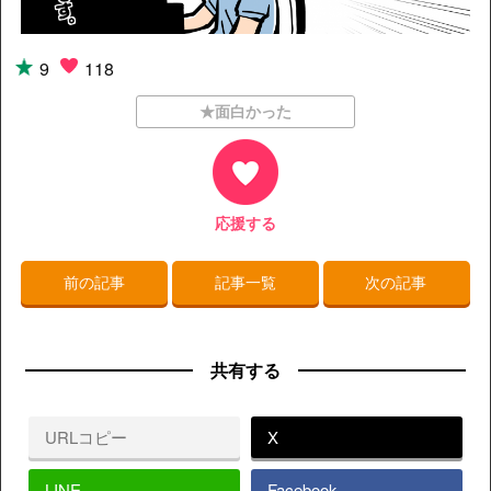
9
118
★面白かった
応援する
前の記事
記事一覧
次の記事
共有する
URLコピー
X
LINE
Facebook