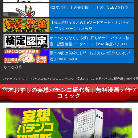
4コマパチけもの第81回 けもの、SEEDを打つ
【演出信頼度まとめ】eソードアート・オンライ
ン アリシゼーション 夜空
ホールからなくなる前に打ち納め!! パチスロ検
定・認定情報データベース【2026年度パチスロ
版】
漢の神曲は供給なし!? おまえらの質問だいたい
答えRADIO vol.9
もっとみる
パチセブントップ
パチンコ＆パチスロコンテンツ
室木おすしの妄想パチンコ研究所｜無料漫画
室木おすしの妄想パチンコ研究所｜無料漫画 パチ7
コミック