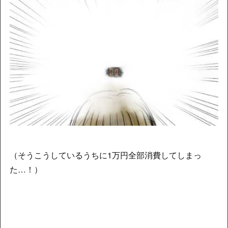
（そうこうしているうちに1万円全部消費してしまっ
た…！）