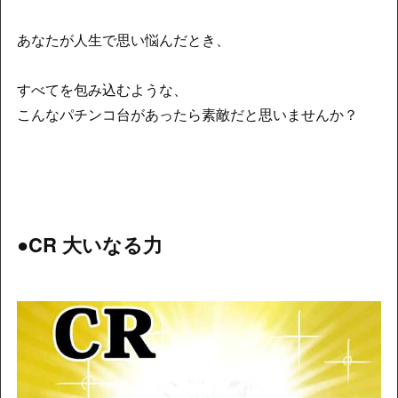
あなたが人生で思い悩んだとき、
すべてを包み込むような、
こんなパチンコ台があったら素敵だと思いませんか？
●CR 大いなる力