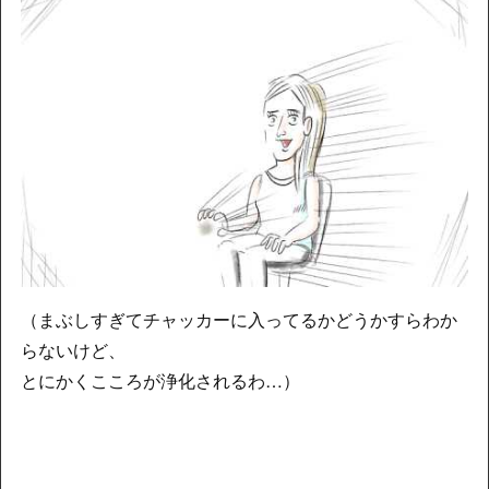
（まぶしすぎてチャッカーに入ってるかどうかすらわか
らないけど、
とにかくこころが浄化されるわ…）