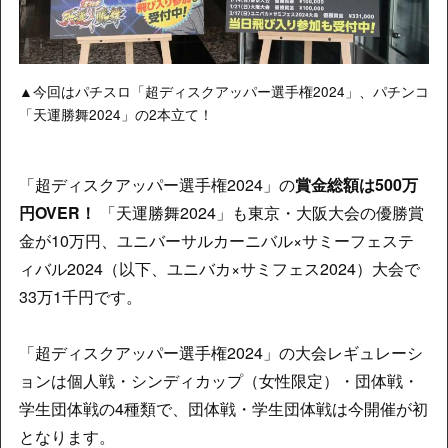
▲今回はパチスロ「超ディスクアッパー選手権2024」、パチンコ
「天運勝舞2024」の2本立て！
「超ディスクアッパー選手権2024」の
賞金総額は500万
円OVER！
「天運勝舞2024」も東京・大阪大会の優勝賞
金が10万円、ユニバーサルカーニバル×サミーフェステ
ィバル2024（以下、ユニバカ×サミフェス2024）大会で
33万1千円です。
「超ディスクアッパー選手権2024」の大会レギュレーシ
ョンは個人戦・シンディカップ（女性限定）・団体戦・
学生団体戦の4種類で、団体戦・学生団体戦は今開催が初
となります。