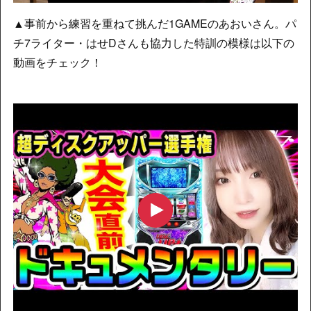
▲事前から練習を重ねて挑んだ1GAMEのあおいさん。パ
チ7ライター・はせDさんも協力した特訓の模様は以下の
動画をチェック！