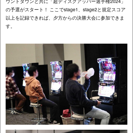
ウントダウンと共に「超ディスクアッパー選手権2024」
の予選がスタート！ ここでstage1、stage2と規定スコア
以上を記録できれば、夕方からの決勝大会に参加できま
す。