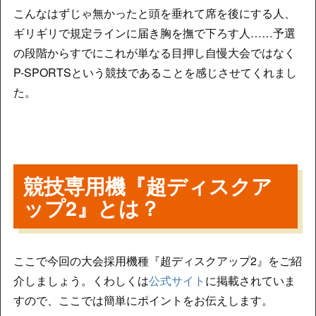
こんなはずじゃ無かったと頭を垂れて席を後にする人、
ギリギリで規定ラインに届き胸を撫で下ろす人……予選
の段階からすでにこれが単なる目押し自慢大会ではなく
P-SPORTSという競技であることを感じさせてくれまし
た。
競技専用機『超ディスクア
ップ2』とは？
ここで今回の大会採用機種『超ディスクアップ2』をご紹
介しましょう。くわしくは
公式サイト
に掲載されていま
すので、ここでは簡単にポイントをお伝えします。