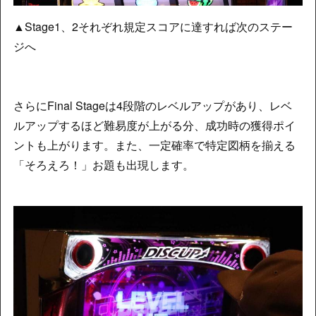
▲Stage1、2それぞれ規定スコアに達すれば次のステー
ジへ
さらにFinal Stageは4段階のレベルアップがあり、レベ
ルアップするほど難易度が上がる分、成功時の獲得ポイ
ントも上がります。また、一定確率で特定図柄を揃える
「そろえろ！」お題も出現します。