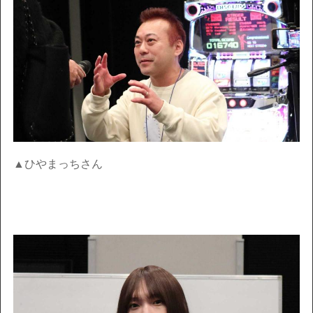
▲ひやまっちさん