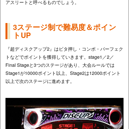
アスリートと呼べるものでしょう。
3ステージ制で難易度＆ポイン
トUP
『超ディスクアップ2』はビタ押し・コンボ・パーフェク
トなどでポイントを獲得していきます。stage1／2／
Final Stageと3つのステージがあり、大会ルールでは
Stage1が10000ポイント以上、Stage2は12000ポイント
以上で次のステージに進めます。