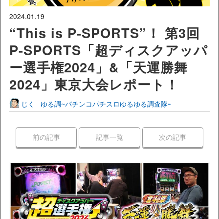
2024.01.19
“This is P-SPORTS”！ 第3回
P-SPORTS「超ディスクアッパ
ー選手権2024」&「天運勝舞
2024」東京大会レポート！
じく
ゆる調~パチンコパチスロゆるゆる調査隊~
前の記事
記事一覧
次の記事