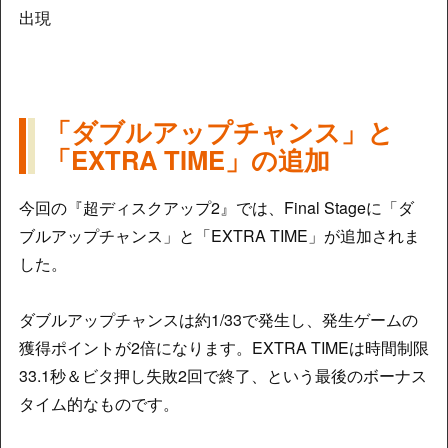
出現
「ダブルアップチャンス」と
「EXTRA TIME」の追加
今回の『超ディスクアップ2』では、Final Stageに「ダ
ブルアップチャンス」と「EXTRA TIME」が追加されま
した。
ダブルアップチャンスは約1/33で発生し、発生ゲームの
獲得ポイントが2倍になります。EXTRA TIMEは時間制限
33.1秒＆ビタ押し失敗2回で終了、という最後のボーナス
タイム的なものです。