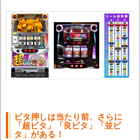
ビタ押しは当たり前、さらに
「超ビタ」「良ビタ」「並ビ
タ」がある！