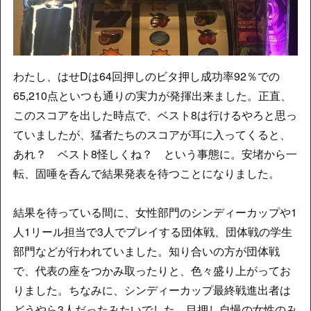
わたし、はせDは64回押しのビタ押し成功率92％での
65,210点といつも通りの実力が発揮出来ました。正直、
このスコアを出した時点で、ベスト8は行けるやろと思っ
ていましたが、猛者たちのスコアが耳に入ってくると、
あれ？ ベスト8怪しくね？ という事態に。安堵から一
転、固唾を呑んで結果発表を待つことになりました。
結果を待っている間に、女性部門のシンディーカップや1
人1リール担当で3人でプレイする団体戦、団体戦の学生
部門などが行われていました。知り合いの方が団体戦
で、代表の座をつかみ取ったりと、色々盛り上がってお
りました。ちなみに、シンディーカップ最終戦進出者は
どうやら3人だったみたいでした。目押し自慢の女性のみ