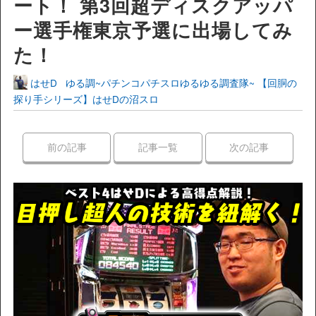
ート！ 第3回超ディスクアッパ
ー選手権東京予選に出場してみ
た！
はせD
ゆる調~パチンコパチスロゆるゆる調査隊~
【回胴の
探り手シリーズ】はせDの沼スロ
前の記事
記事一覧
次の記事