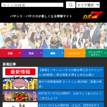
パチンコ・パチスロが楽しくなる情報サイト
コミュニティ
店舗
取材
機種
コンテンツ
ログイン
新着記事
【最新】パチンコ パチスロ新台導入日スケジュー
ル (8/8更新)｜新台情報 & 噂まとめをお届け
脱サラ回胴漫画家 ダンナくん 第378回「真夏の奇
跡」
8月7日でパチ7は12周年!! おめでとうありがとう
ごきげんよう!!
4コマパチけもの第81回 けもの、SEEDを打つ