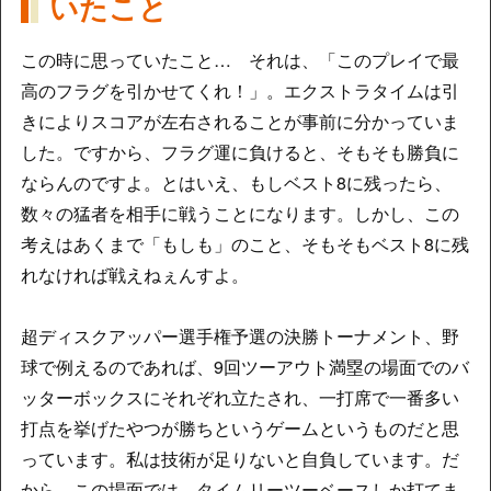
いたこと
この時に思っていたこと… それは、「このプレイで最
高のフラグを引かせてくれ！」。エクストラタイムは引
きによりスコアが左右されることが事前に分かっていま
した。ですから、フラグ運に負けると、そもそも勝負に
ならんのですよ。とはいえ、もしベスト8に残ったら、
数々の猛者を相手に戦うことになります。しかし、この
考えはあくまで「もしも」のこと、そもそもベスト8に残
れなければ戦えねぇんすよ。
超ディスクアッパー選手権予選の決勝トーナメント、野
球で例えるのであれば、9回ツーアウト満塁の場面でのバ
ッターボックスにそれぞれ立たされ、一打席で一番多い
打点を挙げたやつが勝ちというゲームというものだと思
っています。私は技術が足りないと自負しています。だ
から、この場面では、タイムリーツーベースしか打てま