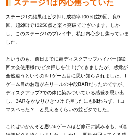
ステージ1は内心焦っていた
ステージ1の結果はビタ押し成功率100％(並9回、良9
回、超2回)で13250点と楽々突破でございます。しか
し、このステージ1のプレイ中、私は内心少し焦っていま
した。
というのも、前日までに超ディスクアップハイパー(第2
回大会使用機)でビタ押しを仕上げてきましたが、感覚が
全然違うというのを1ゲーム目に思い知らされました。1
ゲーム目のお題が左リールの中段BARだったのですが、
ディスクアップ2での体に染みついている感覚を思い出
し、BARをかなりひきつけて押したにも関わらず、1コ
マスベった？ と見えるくらいの並ビタでした。
これはいかんぞと思い5ゲームほど修正に試みるも、6連
続並ビタを喰らいました。しかし、図柄が回ってくる感