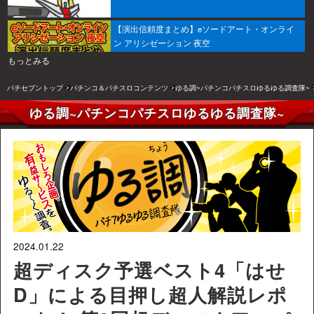
【演出信頼度まとめ】eソードアート・オンライ
ン アリシゼーション 夜空
もっとみる
パチセブントップ
パチンコ＆パチスロコンテンツ
ゆる調~パチンコパチスロゆるゆる調査隊~
ゆる調~パチンコパチスロゆるゆる調査隊~
2024.01.22
超ディスク予選ベスト4「はせ
D」による目押し超人解説レポ