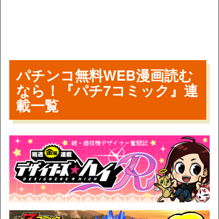
パチンコ無料WEB漫画読む
なら！『パチ7コミック』連
載一覧