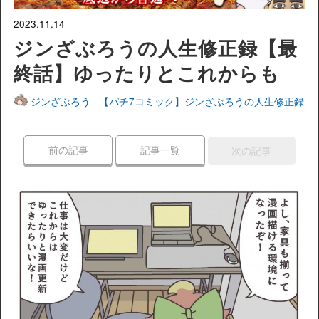
2023.11.14
ジンざぶろうの人生修正録【最
終話】ゆったりとこれからも
ジンざぶろう
【パチ7コミック】ジンざぶろうの人生修正録
前の記事
記事一覧
次の記事