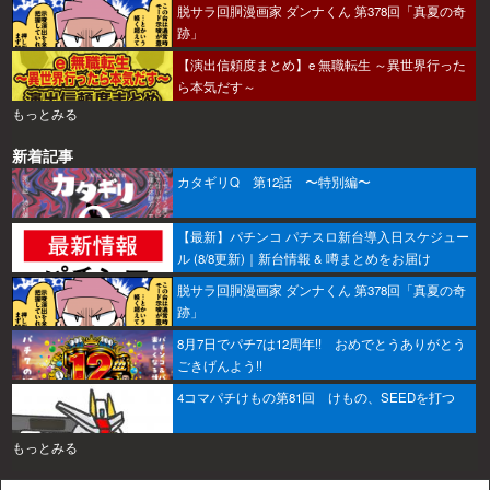
脱サラ回胴漫画家 ダンナくん 第378回「真夏の奇
跡」
【演出信頼度まとめ】e 無職転生 ～異世界行った
ら本気だす～
もっとみる
新着記事
カタギリQ 第12話 〜特別編〜
【最新】パチンコ パチスロ新台導入日スケジュー
ル (8/8更新)｜新台情報 & 噂まとめをお届け
脱サラ回胴漫画家 ダンナくん 第378回「真夏の奇
跡」
8月7日でパチ7は12周年!! おめでとうありがとう
ごきげんよう!!
4コマパチけもの第81回 けもの、SEEDを打つ
もっとみる