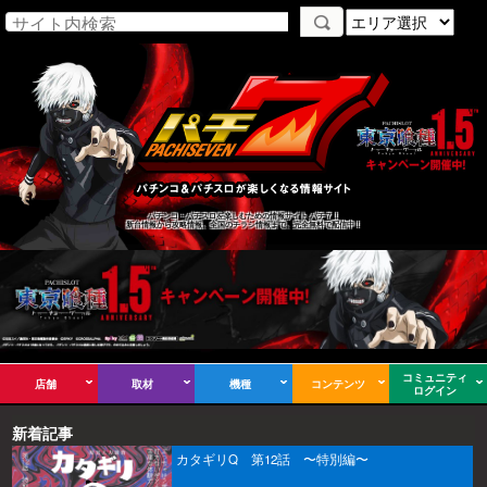
パチンコ・パチスロを楽しむための情報サイト パチ７！
新台情報から攻略情報、全国のチラシ情報まで、完全無料で配信中！
コミュニティ
店舗
取材
機種
コンテンツ
ログイン
新着記事
カタギリQ 第12話 〜特別編〜