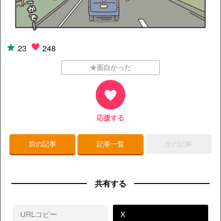
23
248
★面白かった
応援する
前の記事
記事一覧
次の記事
共有する
URLコピー
X