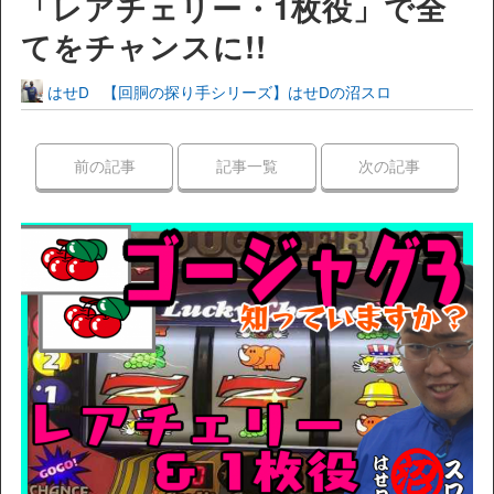
「レアチェリー・1枚役」で全
てをチャンスに!!
はせD
【回胴の探り手シリーズ】はせDの沼スロ
前の記事
記事一覧
次の記事