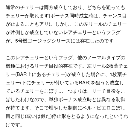
通常のチェリーは両方成立しており、どちらを狙っても
チェリーが取れます(ボーナス同時成立時は、チャンス目
が止まることもアリ)。しかし、この左リールのチェリー
が片側しか成立していない
レアチェリー
というフラグ
が、5号機ゴージャグシリーズには存在したのです！
このレアチェリーというフラグ、他のノーマルタイプの
機種におけるリーチ目役的存在です。左リール2枚葉チェ
リー(BAR上にあるチェリー)が成立した場合に、1枚葉チ
ェリー(下にチェリーが付いているBAR)を狙うと成立し
ているチェリーをこぼす… つまりは、リーチ目役をこ
ぼしたわけなので、単独ボーナス成立時とは異なる制御
が持てます。そこで増やした制御にベル・ピエロこぼし
目と同じ(或いは似た)停止形をとるようになったというわ
けです。