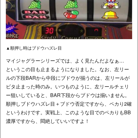
▲順押し時はブドウハズレ目
マイジャグラーシリーズでは、よく見たんだよなぁ…
というこの目も止まるようになりました。なお、左リー
ルの下段BARから中段にブドウが揃うのは、左リールが
ビタ止まった時のみ。いつものように、左リールチェリ
ー狙いしていると、BAR下段からブドウは揃いません。
順押しブドウハズレ目＋ブドウ否定ですから、ペカり2確
というわけです。実戦上、このような目でのペカりもBB
濃厚ですから、悶絶していいですよ！