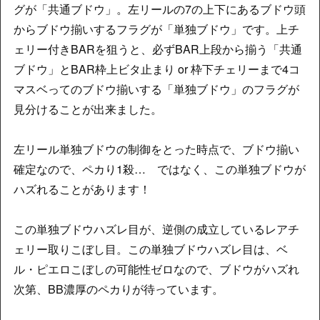
グが「共通ブドウ」。左リールの7の上下にあるブドウ頭
からブドウ揃いするフラグが「単独ブドウ」です。上チ
ェリー付きBARを狙うと、必ずBAR上段から揃う「共通
ブドウ」とBAR枠上ビタ止まり or 枠下チェリーまで4コ
マスベってのブドウ揃いする「単独ブドウ」のフラグが
見分けることが出来ました。
左リール単独ブドウの制御をとった時点で、ブドウ揃い
確定なので、ペカり1殺… ではなく、この単独ブドウが
ハズれることがあります！
この単独ブドウハズレ目が、逆側の成立しているレアチ
ェリー取りこぼし目。この単独ブドウハズレ目は、ベ
ル・ピエロこぼしの可能性ゼロなので、ブドウがハズれ
次第、BB濃厚のペカりが待っています。