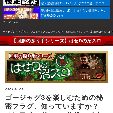
定・認定情報データベース【2026年度パチスロ
版】
漢の神曲は供給なし!? おまえらの質問だいたい
答えRADIO vol.9
もっとみる
パチセブントップ
パチンコ＆パチスロコンテンツ
【回胴の探り手シリーズ】はせDの沼スロ
【回胴の探り手シリーズ】はせDの沼スロ
2023.07.29
ゴージャグ3を楽しむための秘
密フラグ、知っていますか？