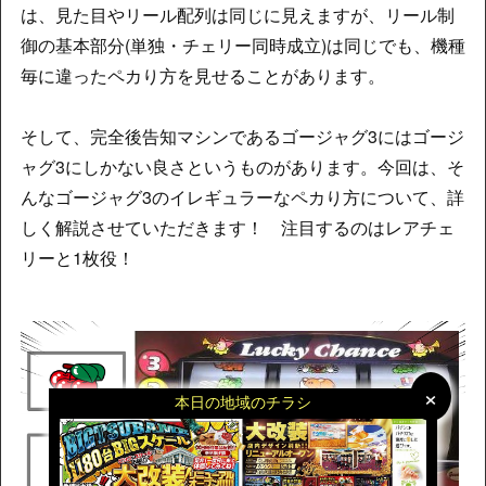
は、見た目やリール配列は同じに見えますが、リール制
御の基本部分(単独・チェリー同時成立)は同じでも、機種
毎に違ったペカり方を見せることがあります。
そして、完全後告知マシンであるゴージャグ3にはゴージ
ャグ3にしかない良さというものがあります。今回は、そ
んなゴージャグ3のイレギュラーなペカり方について、詳
しく解説させていただきます！ 注目するのはレアチェ
リーと1枚役！
×
×
本日の地域のチラシ