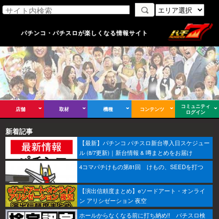
パチンコ・パチスロが楽しくなる情報サイト
コミュニティ
店舗
取材
機種
コンテンツ
ログイン
新着記事
【最新】パチンコ パチスロ新台導入日スケジュー
ル (8/7更新)｜新台情報 & 噂まとめをお届け
4コマパチけもの第81回 けもの、SEEDを打つ
【演出信頼度まとめ】eソードアート・オンライ
ン アリシゼーション 夜空
ホールからなくなる前に打ち納め!! パチスロ検