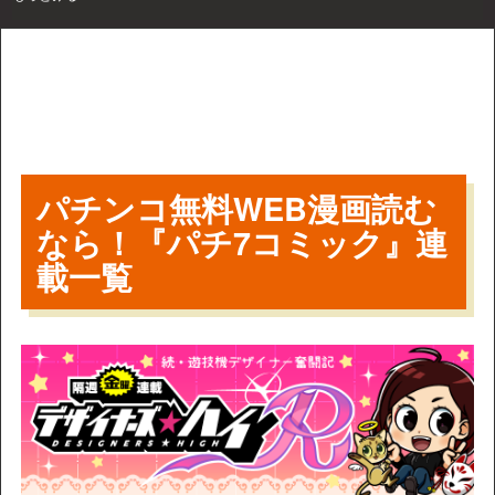
打ちたい！」キャンペーン開催
パチンコ無料WEB漫画読む
なら！『パチ7コミック』連
載一覧