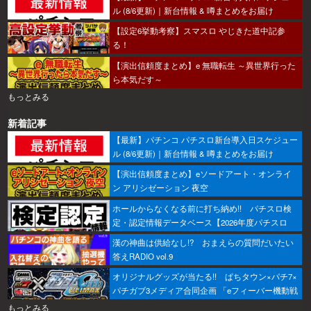
ル (8/6更新)｜新台情報 & 噂まとめをお届け
【設定6挙動考察】スマスロ やじきた道中記参
る！
【演出信頼度まとめ】e 無職転生 ～異世界行った
ら本気だす～
もっとみる
新着記事
【最新】パチンコ パチスロ新台導入日スケジュー
ル (8/6更新)｜新台情報 & 噂まとめをお届け
【演出信頼度まとめ】eソードアート・オンライ
ン アリシゼーション 夜空
ホールからなくなる前に打ち納め!! パチスロ検
定・認定情報データベース【2026年度パチスロ
版】
漢の神曲は供給なし!? おまえらの質問だいたい
答えRADIO vol.9
オリジナルグッズが当たる!! ぱちタウン×パチ7×
パチガブ3メディア合同企画 「eフィーバー機動戦
士ガンダムSEED クライマックスをこのホールで
もっとみる