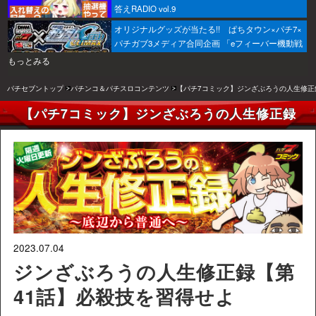
答えRADIO vol.9
オリジナルグッズが当たる!! ぱちタウン×パチ7×
パチガブ3メディア合同企画 「eフィーバー機動戦
士ガンダムSEED クライマックスをこのホールで
もっとみる
打ちたい！」キャンペーン開催
パチセブントップ
パチンコ＆パチスロコンテンツ
【パチ7コミック】ジンざぶろうの人生修正
【パチ7コミック】ジンざぶろうの人生修正録
2023.07.04
ジンざぶろうの人生修正録【第
41話】必殺技を習得せよ