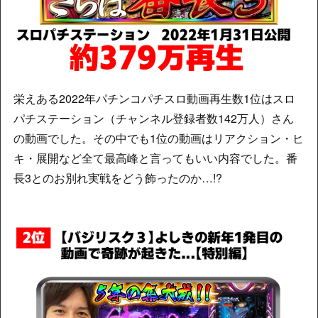
栄えある2022年パチンコパチスロ動画再生数1位はスロ
パチステーション（チャンネル登録者数142万人）さん
の動画でした。その中でも1位の動画はリアクション・ヒ
キ・展開など全て最高峰と言ってもいい内容でした。番
長3とのお別れ実戦をどう飾ったのか…!?