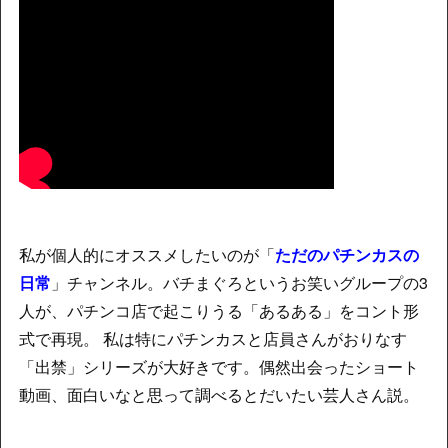
私が個人的にオススメしたいのが「
ただのパチンカスの
日常
」チャンネル。バチまぐろというお笑いグループの3
人が、パチンコ店で起こりうる「あるある」をコント形
式で再現。 私は特にパチンカスと店員さんがおりなす
「出禁」シリーズが大好きです。偶然出会ったショート
動画、面白いなと思って調べるとだいたい芸人さん説。