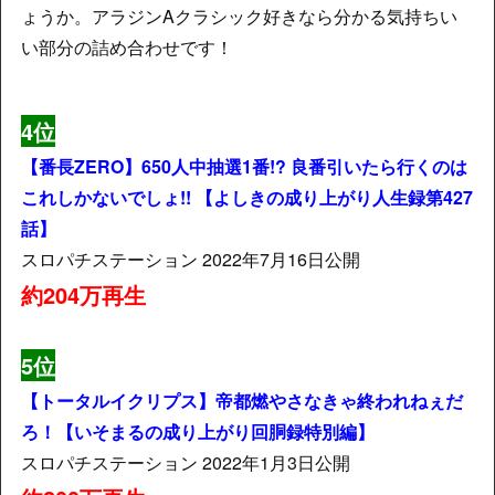
ょうか。アラジンAクラシック好きなら分かる気持ちい
い部分の詰め合わせです！
4位
【番長ZERO】650人中抽選1番!? 良番引いたら行くのは
これしかないでしょ!! 【よしきの成り上がり人生録第427
話】
スロパチステーション 2022年7月16日公開
約204万再生
5位
【トータルイクリプス】帝都燃やさなきゃ終われねぇだ
ろ！【いそまるの成り上がり回胴録特別編】
スロパチステーション 2022年1月3日公開