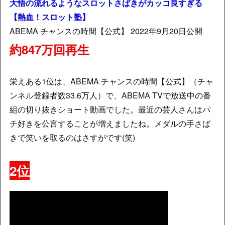
大悟の流れるようなスロットさばきがカッコ良すぎる
【熱血！スロット塾】
ABEMA チャンスの時間【公式】 2022年9月20日公開
約847万回再生
栄えある1位は、ABEMA チャンスの時間【公式】（チャ
ンネル登録者数33.6万人）で、ABEMA TVで放送中の番
組の切り抜きショート動画でした。最近の芸人さんはパ
チ好きを公言することが増えましたね。メダルの手さば
きで笑いを取るのはさすがです(笑)
2位