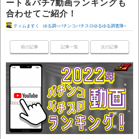
ート＆パチ7動画ランキングも
合わせてご紹介！
ティムますく
ゆる調~パチンコパチスロゆるゆる調査隊~
前の記事
記事一覧
次の記事