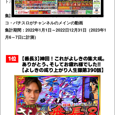
トルから動画へ飛べます）
集計対象：YouTubeにアップロードされているパチン
コ・パチスロがチャンネルのメインの動画
集計期間：2022年1月1日～2022日12月31日（2023年1
月6～7日に計測）