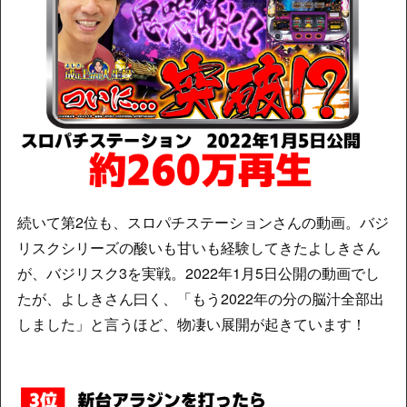
続いて第2位も、スロパチステーションさんの動画。バジ
リスクシリーズの酸いも甘いも経験してきたよしきさん
が、バジリスク3を実戦。2022年1月5日公開の動画でし
たが、よしきさん曰く、「もう2022年の分の脳汁全部出
しました」と言うほど、物凄い展開が起きています！