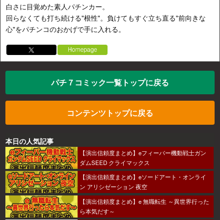
白さに目覚めた素人パチンカー。
回らなくても打ち続ける"根性"。負けてもすぐ立ち直る"前向きな
心"をパチンコのおかげで手に入れる。
パチ７コミック一覧トップに戻る
コンテンツトップに戻る
本日の人気記事
【演出信頼度まとめ】eフィーバー機動戦士ガン
ダムSEED クライマックス
【演出信頼度まとめ】eソードアート・オンライ
ン アリシゼーション 夜空
【演出信頼度まとめ】e 無職転生 ～異世界行った
ら本気だす～