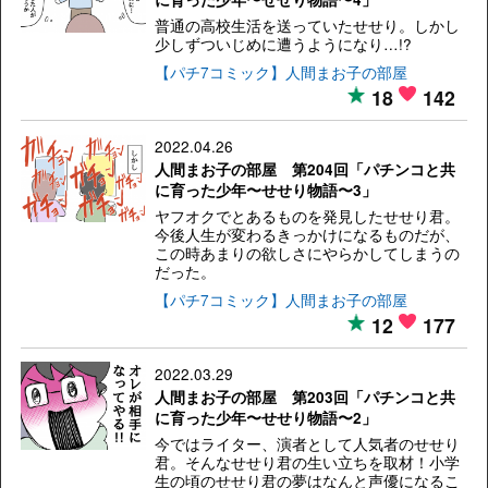
普通の高校生活を送っていたせせり。しかし
少しずついじめに遭うようになり…!?
【パチ7コミック】人間まお子の部屋
18
142
2022.04.26
人間まお子の部屋 第204回「パチンコと共
に育った少年〜せせり物語〜3」
ヤフオクでとあるものを発見したせせり君。
今後人生が変わるきっかけになるものだが、
この時あまりの欲しさにやらかしてしまうの
だった。
【パチ7コミック】人間まお子の部屋
12
177
2022.03.29
人間まお子の部屋 第203回「パチンコと共
に育った少年〜せせり物語〜2」
今ではライター、演者として人気者のせせり
君。そんなせせり君の生い立ちを取材！小学
生の頃のせせり君の夢はなんと声優になるこ