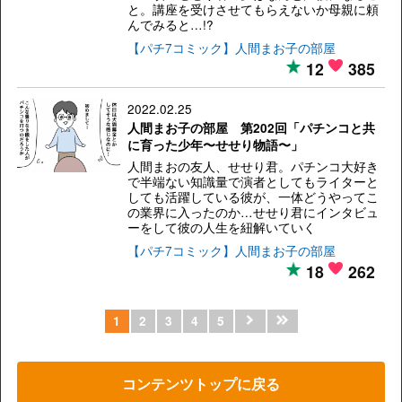
と。講座を受けさせてもらえないか母親に頼
んでみると…!?
【パチ7コミック】人間まお子の部屋
12
385
2022.02.25
人間まお子の部屋 第202回「パチンコと共
に育った少年〜せせり物語〜」
人間まおの友人、せせり君。パチンコ大好き
で半端ない知識量で演者としてもライターと
しても活躍している彼が、一体どうやってこ
の業界に入ったのか…せせり君にインタビュ
ーをして彼の人生を紐解いていく
【パチ7コミック】人間まお子の部屋
18
262
1
2
3
4
5
コンテンツトップに戻る