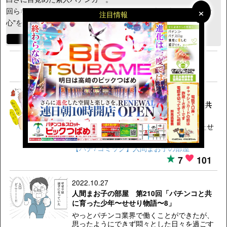
×
×
回らなくても打ち続ける"根性"。負けてもすぐ立ち直る"前向きな
注目情報
心"をパチンコのおかげで手に入れる。
1
2
3
4
5
2022.11.25
人間まお子の部屋 第211回「パチンコと共
に育った少年〜せせり物語〜9 完結」
やっとパチンコの演者として活動し始めたせ
せり。しかしコロナが訪れ…!?
【パチ7コミック】人間まお子の部屋
7
101
2022.10.27
人間まお子の部屋 第210回「パチンコと共
に育った少年〜せせり物語〜8」
やっとパチンコ業界で働くことができたが、
思ったようにできず悶々とした日々を過ごす