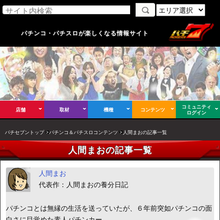
パチンコ・パチスロが楽しくなる情報サイト
コミュニティ
店舗
取材
機種
コンテンツ
ログイン
パチセブントップ
パチンコ＆パチスロコンテンツ
人間まおの記事一覧
人間まおの記事一覧
人間まお
代表作：人間まおの養分日記
パチンコとは無縁の生活を送っていたが、６年前突如パチンコの面
白さに目覚めた素人パチンカー。