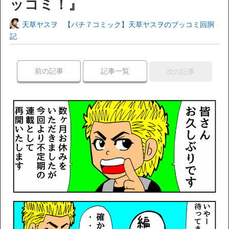
ッコミ！』
天草ヤスヲ
【パチ７コミック】天草ヤスヲのブッコミ回胴
記
前の記事
記事一覧
次の記事